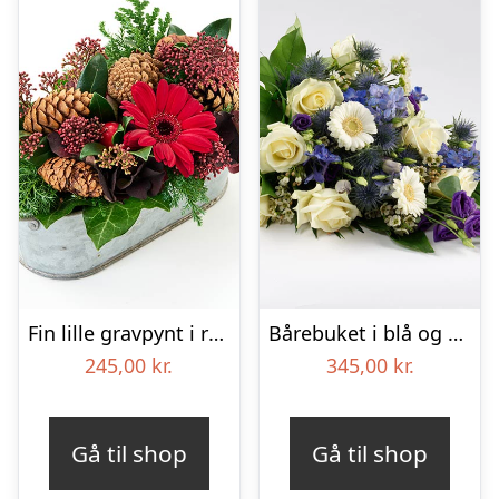
Fin lille gravpynt i rød, floristens valg – Blomster til begravelse
Bårebuket i blå og hvide nuancer – Blomster til begravelse
245,00
kr.
345,00
kr.
Gå til shop
Gå til shop