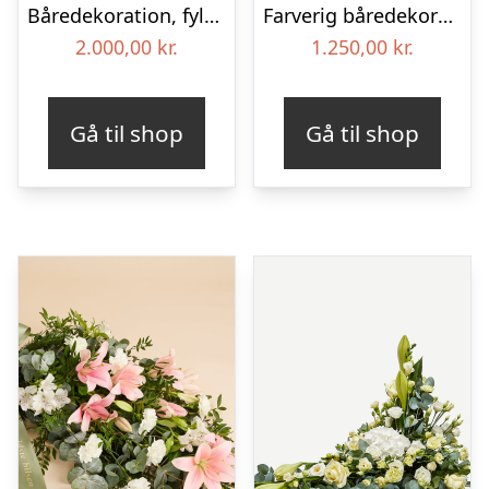
Båredekoration, fyldig – Blomster til begravelse
Farverig båredekoration i gul og blå – Blomster til begravelse
2.000,00
kr.
1.250,00
kr.
Gå til shop
Gå til shop