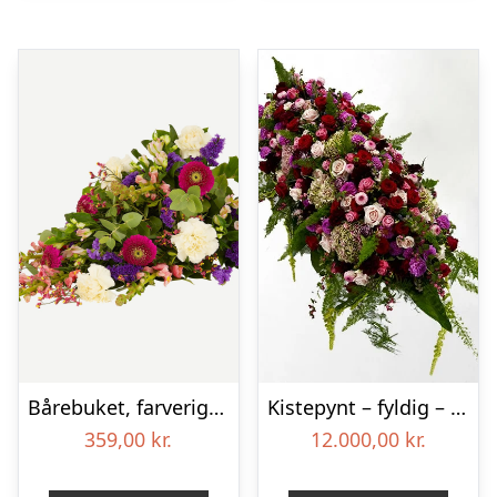
Bårebuket, farverig (Floristens kreative valg)
Kistepynt – fyldig – Blomster til begravelse
359,00
kr.
12.000,00
kr.