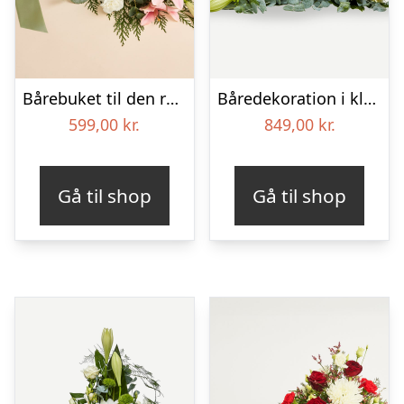
Bårebuket til den rolige afsked med bånd
Båredekoration i klassisk stil – creme
599,00
kr.
849,00
kr.
Gå til shop
Gå til shop