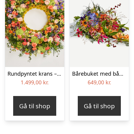
Rundpyntet krans – Et farverigt farvel
Bårebuket med bånd – Et farverigt farvel
1.499,00
kr.
649,00
kr.
Gå til shop
Gå til shop