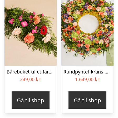
Bårebuket til et farverigt minde
Rundpyntet krans med bånd – Et farverigt farvel
249,00
kr.
1.649,00
kr.
Gå til shop
Gå til shop