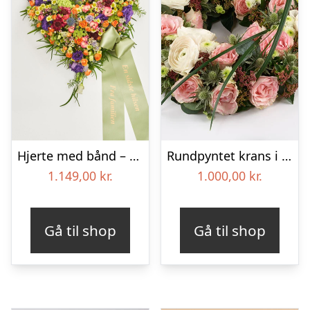
Hjerte med bånd – Floristens kreative valg
Rundpyntet krans i lyse farver – Blomster til begravelse
1.149,00
kr.
1.000,00
kr.
Gå til shop
Gå til shop