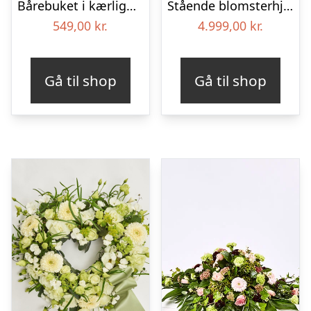
Bårebuket i kærlighedens farver
Stående blomsterhjerte – Et eksklusivt farvel
549,00
kr.
4.999,00
kr.
Gå til shop
Gå til shop