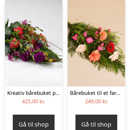
Kreativ bårebuket på stort blad – Blomster til begravelse
Bårebuket til et farverigt minde
425,00
kr.
249,00
kr.
Gå til shop
Gå til shop