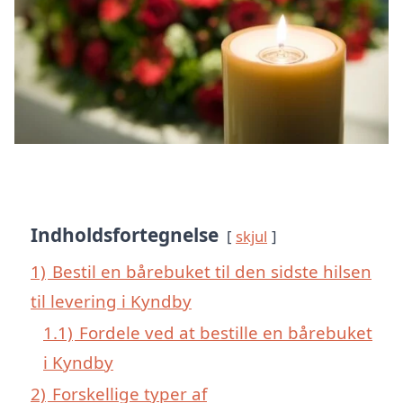
Indholdsfortegnelse
skjul
1)
Bestil en bårebuket til den sidste hilsen
til levering i Kyndby
1.1)
Fordele ved at bestille en bårebuket
i Kyndby
2)
Forskellige typer af