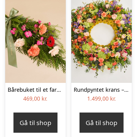
Bårebuket til et farverigt minde med bånd
Rundpyntet krans – Et farverigt farvel
469,00
kr.
1.499,00
kr.
Gå til shop
Gå til shop