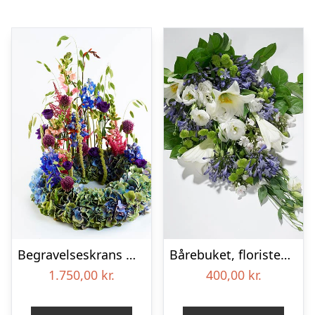
Begravelseskrans med hortensia og farverige detaljer – Blomster til begravelse
Bårebuket, floristens valg – Blomster til begravelse
1.750,00
kr.
400,00
kr.