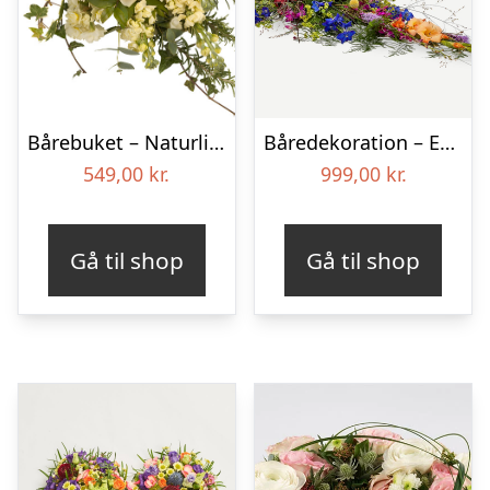
Bårebuket – Naturlig hvid
Båredekoration – Et farverigt farvel
549,00
kr.
999,00
kr.
Gå til shop
Gå til shop