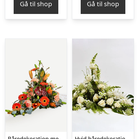
Gå til shop
Gå til shop
Båredekoration med bånd
Hvid båredekoration – Blomster til begravelse