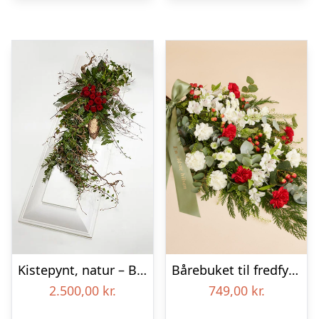
Kistepynt, natur – Blomster til begravelse
Bårebuket til fredfyldt kærlighed med bånd
2.500,00
kr.
749,00
kr.