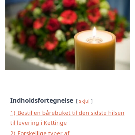
Indholdsfortegnelse
skjul
1)
Bestil en bårebuket til den sidste hilsen
til levering i Kettinge
2)
Forskellige typer af