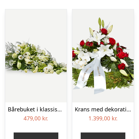
Bårebuket i klassisk stil – hvid
Krans med dekoration i klassisk stil – rød og hvid – med bånd
479,00
kr.
1.399,00
kr.