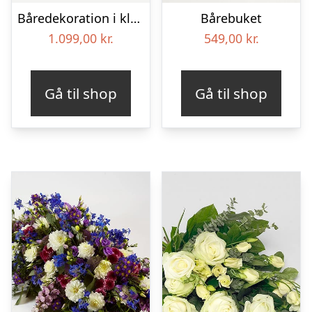
Båredekoration i klassisk stil – pink
Bårebuket
1.099,00
kr.
549,00
kr.
Gå til shop
Gå til shop