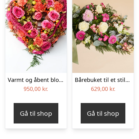
Varmt og åbent blomsterhjerte – Blomster til begravelse
Bårebuket til et stille farvel med bånd
950,00
kr.
629,00
kr.
Gå til shop
Gå til shop