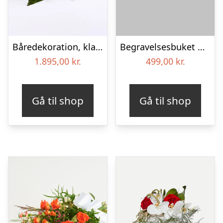
Båredekoration, klassisk – Blomster til begravelse
Begravelses­buket med iris
1.895,00
kr.
499,00
kr.
Gå til shop
Gå til shop