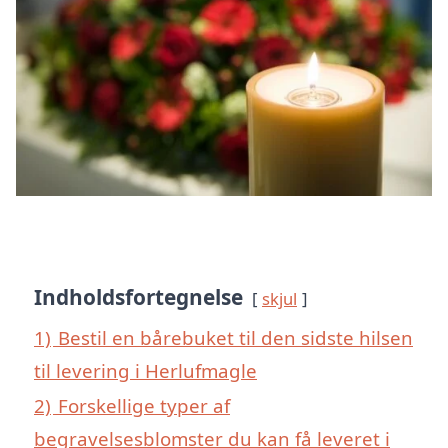
Indholdsfortegnelse
skjul
1)
Bestil en bårebuket til den sidste hilsen
til levering i Herlufmagle
2)
Forskellige typer af
begravelsesblomster du kan få leveret i