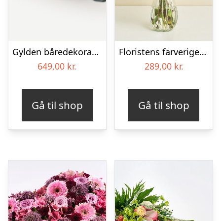
Gylden båredekoration
Floristens farverige kondolencebuket
649,00
kr.
289,00
kr.
Gå til shop
Gå til shop