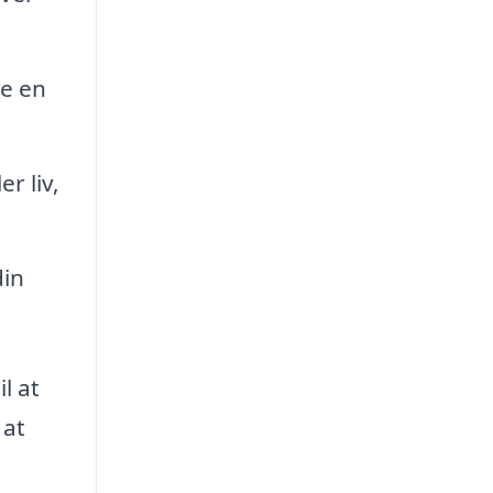
e en
r liv,
din
l at
 at