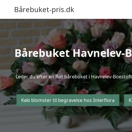
Bårebuket-pris.dk
Bårebuket Havnelev-Boe
Leder du efter en flot bårebuket i Havnelev-Boestofte
Køb blomster til begravelse hos Interflora
K