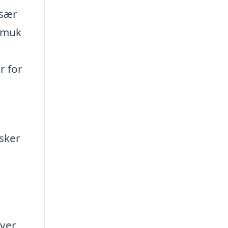
især
 smuk
r for
sker
rver