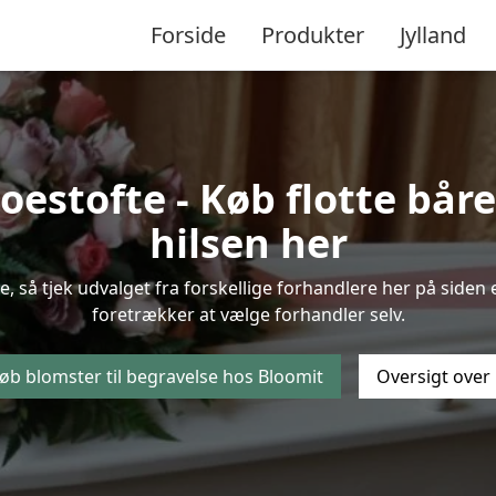
Forside
Produkter
Jylland
stofte - Køb flotte båre
hilsen her
, så tjek udvalget fra forskellige forhandlere her på siden 
foretrækker at vælge forhandler selv.
øb blomster til begravelse hos Bloomit
Oversigt over