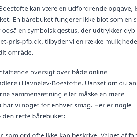
-Boestofte kan være en udfordrende opgave, 
elsket. En bårebuket fungerer ikke blot som en
 også en symbolsk gestus, der udtrykker dyb
t-pris-pfb.dk, tilbyder vi en række mulighede
i dit område.
omfattende oversigt over både online
ndlere i Havnelev-Boestofte. Uanset om du øn
derne sammensætning eller måske en mere
å har vi noget for enhver smag. Her er nogle
ge den rette bårebuket:
, som ord ofte ikke kan beskrive. Valget af fa