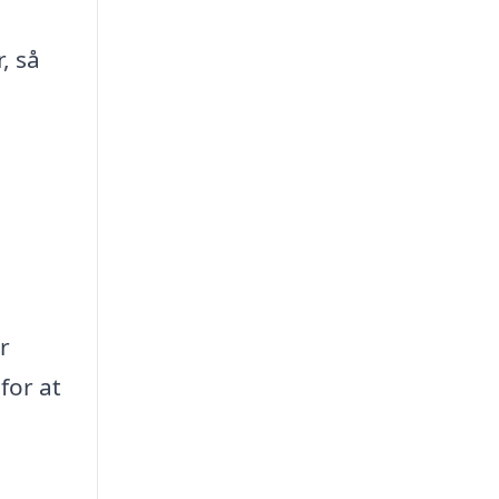
, så
r
for at