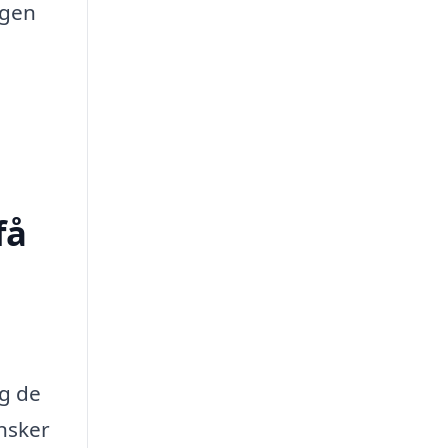
ngen
få
og de
nsker