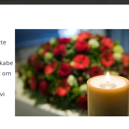
tte
skabe
t om
vi