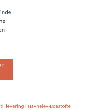
finde
ine
en
er
 til levering i Havnelev-Boestofte