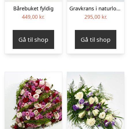
Bårebuket fyldig
Gravkrans i naturlook – Blomster til begravelse
449,00
kr.
295,00
kr.
Gå til shop
Gå til shop