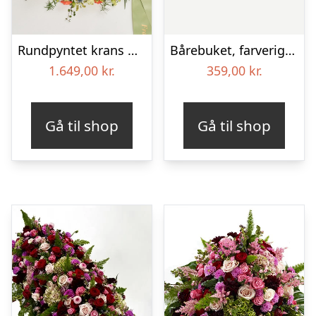
Rundpyntet krans med bånd – Et farverigt farvel
Bårebuket, farverig (Floristens kreative valg)
1.649,00
kr.
359,00
kr.
Gå til shop
Gå til shop