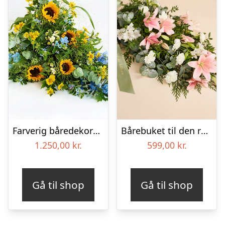
Farverig båredekoration i gul og blå – Blomster til begravelse
Bårebuket til den rolige afsked med bånd
1.250,00
kr.
599,00
kr.
Gå til shop
Gå til shop