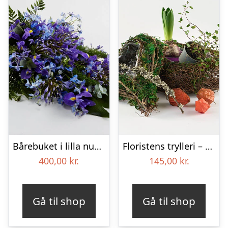
Bårebuket i lilla nuancer – Blomster til begravelse
Floristens trylleri – gravpynt – Blomster til begravelse
400,00
kr.
145,00
kr.
Gå til shop
Gå til shop