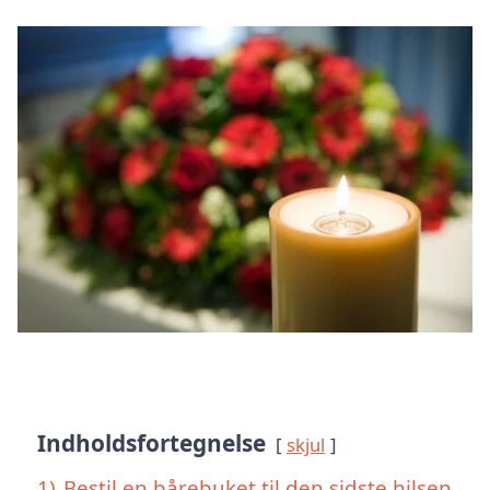
Indholdsfortegnelse
skjul
1)
Bestil en bårebuket til den sidste hilsen