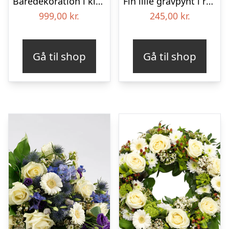
Båredekoration i klassisk stil – rød og hvid
Fin lille gravpynt i rød, floristens valg – Blomster til begravelse
999,00
kr.
245,00
kr.
Gå til shop
Gå til shop