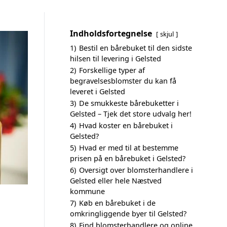
Indholdsfortegnelse
skjul
1)
Bestil en bårebuket til den sidste
hilsen til levering i Gelsted
2)
Forskellige typer af
begravelsesblomster du kan få
leveret i Gelsted
3)
De smukkeste bårebuketter i
Gelsted – Tjek det store udvalg her!
4)
Hvad koster en bårebuket i
Gelsted?
5)
Hvad er med til at bestemme
prisen på en bårebuket i Gelsted?
6)
Oversigt over blomsterhandlere i
Gelsted eller hele Næstved
kommune
7)
Køb en bårebuket i de
omkringliggende byer til Gelsted?
8)
Find blomsterhandlere og online