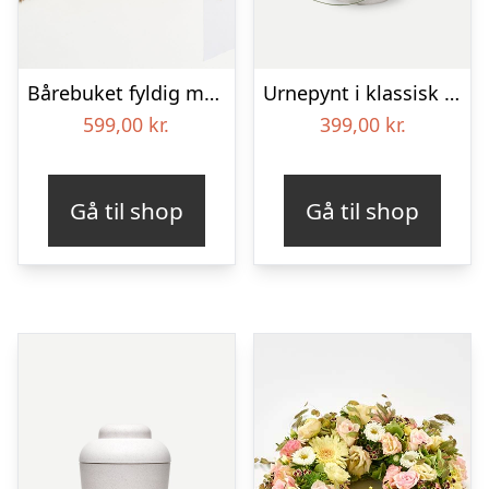
Bårebuket fyldig med bånd
Urnepynt i klassisk stil – rød og hvid
599,00
kr.
399,00
kr.
Gå til shop
Gå til shop