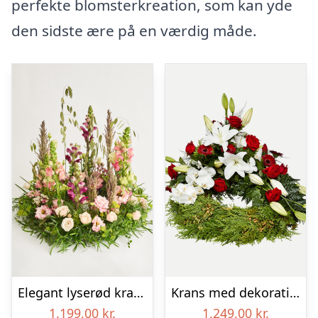
perfekte blomsterkreation, som kan yde
den sidste ære på en værdig måde.
Elegant lyserød krans
Krans med dekoration i klassisk stil – rød og hvid
1.199,00
kr.
1.249,00
kr.