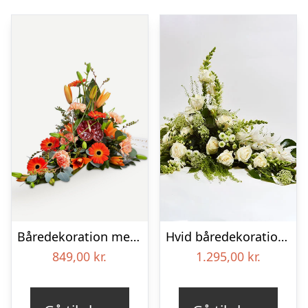
Båredekoration med bånd
Hvid båredekoration – Blomster til begravelse
849,00
kr.
1.295,00
kr.