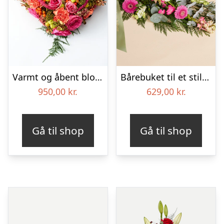
Varmt og åbent blomsterhjerte – Blomster til begravelse
Bårebuket til et stille farvel med bånd
950,00
kr.
629,00
kr.
Gå til shop
Gå til shop