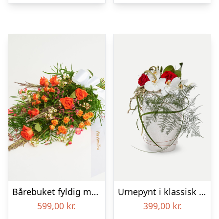
Bårebuket fyldig med bånd
Urnepynt i klassisk stil – rød og hvid
599,00
kr.
399,00
kr.