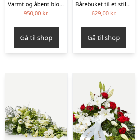
Varmt og åbent blomsterhjerte – Blomster til begravelse
Bårebuket til et stille farvel med bånd
950,00
kr.
629,00
kr.
Gå til shop
Gå til shop