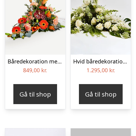
Båredekoration med bånd
Hvid båredekoration – Blomster til begravelse
849,00
kr.
1.295,00
kr.
Gå til shop
Gå til shop