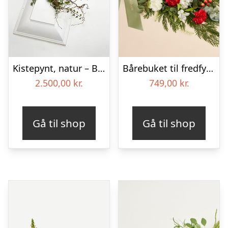
Kistepynt, natur – Blomster til begravelse
Bårebuket til fredfyldt kærlighed med bånd
2.500,00
kr.
749,00
kr.
Gå til shop
Gå til shop