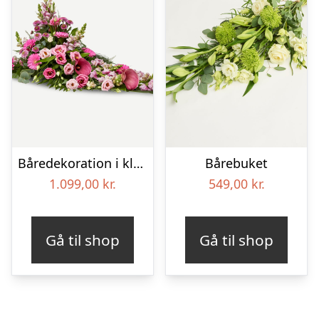
Båredekoration i klassisk stil – pink
Bårebuket
1.099,00
kr.
549,00
kr.
Gå til shop
Gå til shop