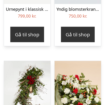
Urnepynt i klassisk stil – creme
Yndig blomsterkrans i pastelfarver, floristens valg – Blomster til begravelse
799,00
kr.
750,00
kr.
Gå til shop
Gå til shop