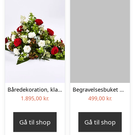
Båredekoration, klassisk – Blomster til begravelse
Begravelses­buket med iris
1.895,00
kr.
499,00
kr.
Gå til shop
Gå til shop