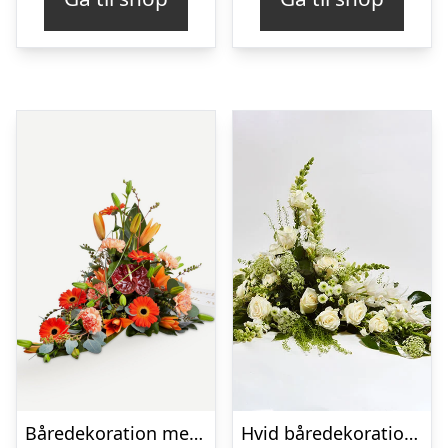
Båredekoration med bånd
Hvid båredekoration – Blomster til begravelse