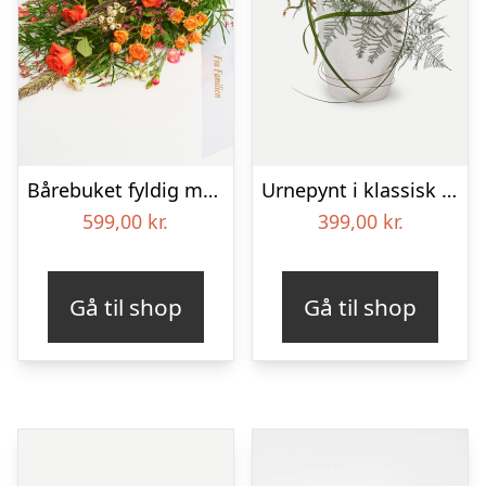
Bårebuket fyldig med bånd
Urnepynt i klassisk stil – rød og hvid
599,00
kr.
399,00
kr.
Gå til shop
Gå til shop