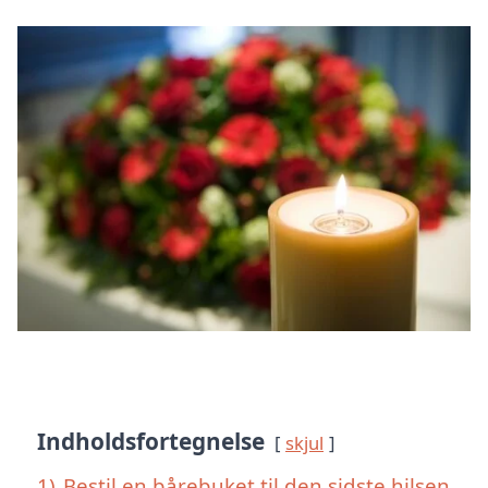
Indholdsfortegnelse
skjul
1)
Bestil en bårebuket til den sidste hilsen