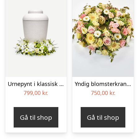
Urnepynt i klassisk stil – creme
Yndig blomsterkrans i pastelfarver, floristens valg – Blomster til begravelse
799,00
kr.
750,00
kr.
Gå til shop
Gå til shop