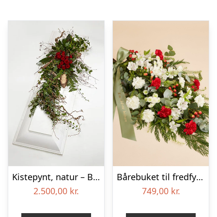
Kistepynt, natur – Blomster til begravelse
Bårebuket til fredfyldt kærlighed med bånd
2.500,00
kr.
749,00
kr.