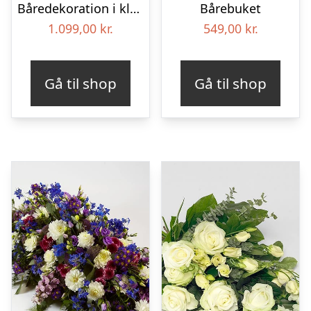
Båredekoration i klassisk stil – pink
Bårebuket
1.099,00
kr.
549,00
kr.
Gå til shop
Gå til shop