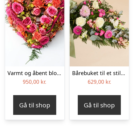
Varmt og åbent blomsterhjerte – Blomster til begravelse
Bårebuket til et stille farvel med bånd
950,00
kr.
629,00
kr.
Gå til shop
Gå til shop