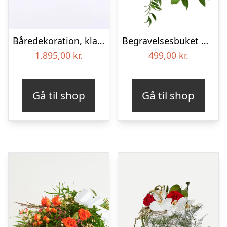
Båredekoration, klassisk – Blomster til begravelse
Begravelses­buket med iris
1.895,00
kr.
499,00
kr.
Gå til shop
Gå til shop