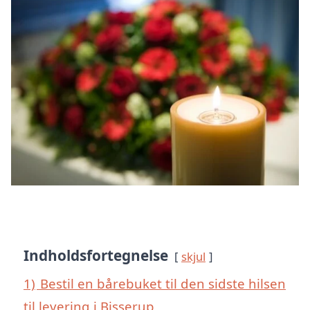
Indholdsfortegnelse
skjul
1)
Bestil en bårebuket til den sidste hilsen
til levering i Bisserup