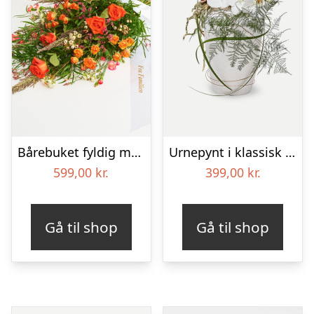
Bårebuket fyldig med bånd
Urnepynt i klassisk stil – rød og hvid
599,00
kr.
399,00
kr.
Gå til shop
Gå til shop