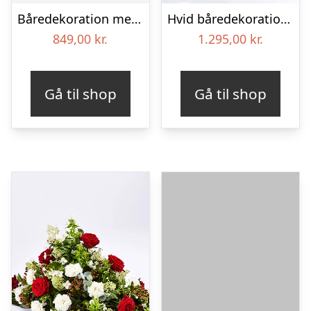
Båredekoration med bånd
Hvid båredekoration – Blomster til begravelse
849,00
kr.
1.295,00
kr.
Gå til shop
Gå til shop