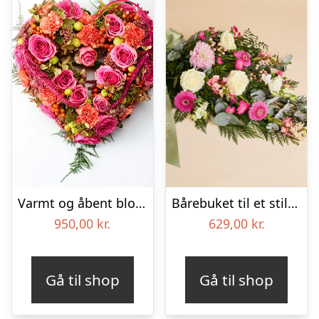
Varmt og åbent blomsterhjerte – Blomster til begravelse
Bårebuket til et stille farvel med bånd
950,00
kr.
629,00
kr.
Gå til shop
Gå til shop