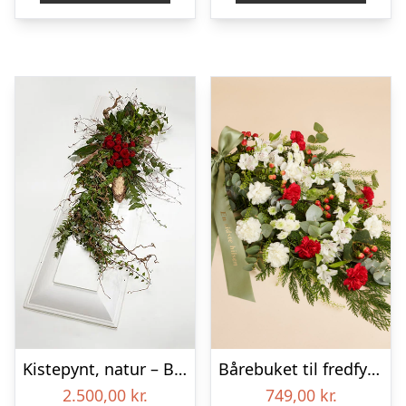
Kistepynt, natur – Blomster til begravelse
Bårebuket til fredfyldt kærlighed med bånd
2.500,00
kr.
749,00
kr.