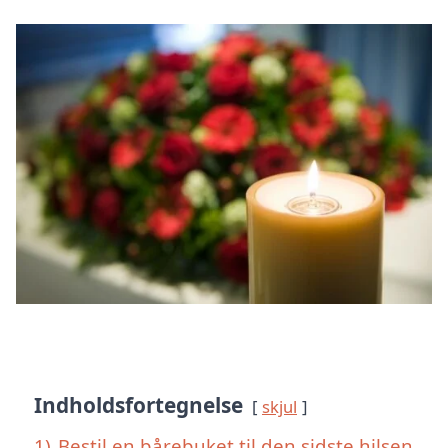
Indholdsfortegnelse
skjul
1)
Bestil en bårebuket til den sidste hilsen