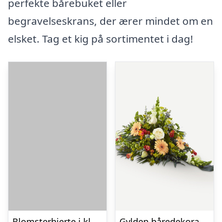
perfekte bårebuket eller
begravelseskrans, der ærer mindet om en
elsket. Tag et kig på sortimentet i dag!
Blomsterhjerte i klassisk stil – pink
Gylden båredekoration