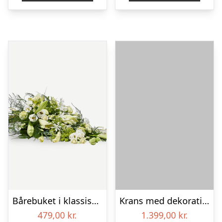
Bårebuket i klassisk stil – hvid
Krans med dekoration i klassisk stil – rød og hvid – med bånd
479,00
kr.
1.399,00
kr.