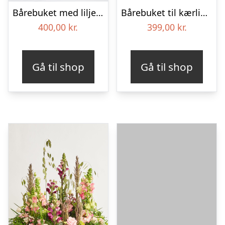
Bårebuket med liljer, floristens valg – Blomster til begravelse
Bårebuket til kærlige minder
400,00
kr.
399,00
kr.
Gå til shop
Gå til shop