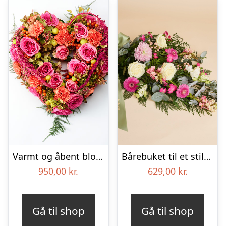
Varmt og åbent blomsterhjerte – Blomster til begravelse
Bårebuket til et stille farvel med bånd
950,00
kr.
629,00
kr.
Gå til shop
Gå til shop