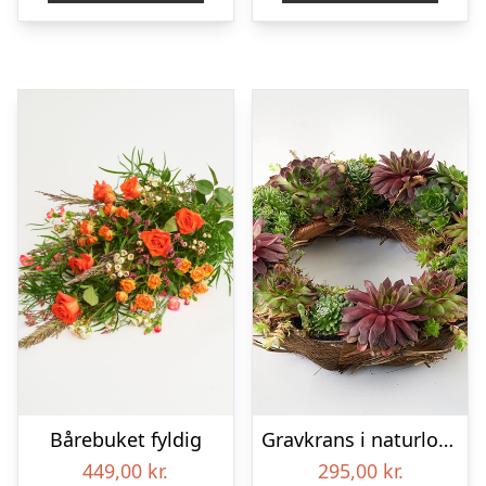
Bårebuket fyldig
Gravkrans i naturlook – Blomster til begravelse
449,00
kr.
295,00
kr.