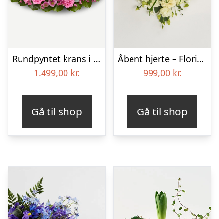
Rundpyntet krans i klassisk stil – pink
Åbent hjerte – Floristens kreative valg
1.499,00
kr.
999,00
kr.
Gå til shop
Gå til shop