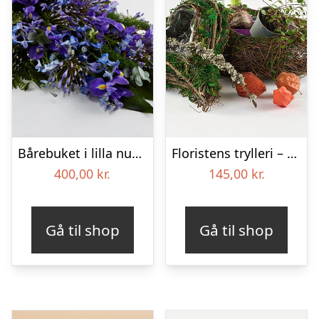
Bårebuket i lilla nuancer – Blomster til begravelse
Floristens trylleri – gravpynt – Blomster til begravelse
400,00
kr.
145,00
kr.
Gå til shop
Gå til shop