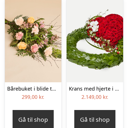
Bårebuket i blide toner
Krans med hjerte i klassisk stil – rød og hvid
299,00
kr.
2.149,00
kr.
Gå til shop
Gå til shop