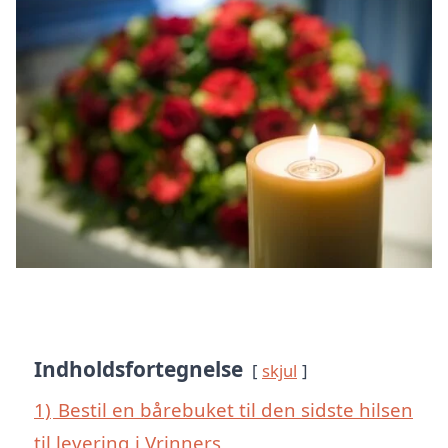
Indholdsfortegnelse
skjul
1)
Bestil en bårebuket til den sidste hilsen
til levering i Vrinners