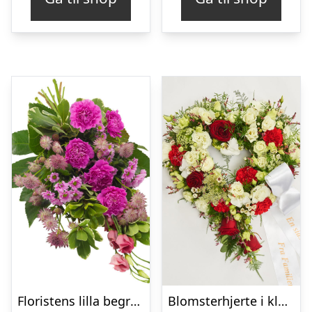
Floristens lilla begravelses­buket
Blomsterhjerte i klassisk stil med bånd