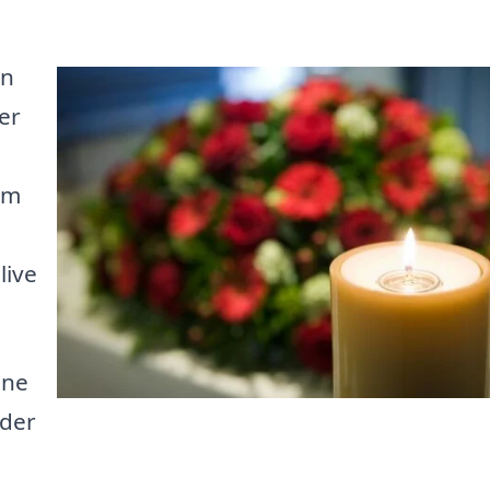
an
er
rm
live
ine
yder