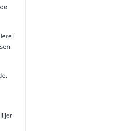
ide
ere i
lsen
de.
iljer