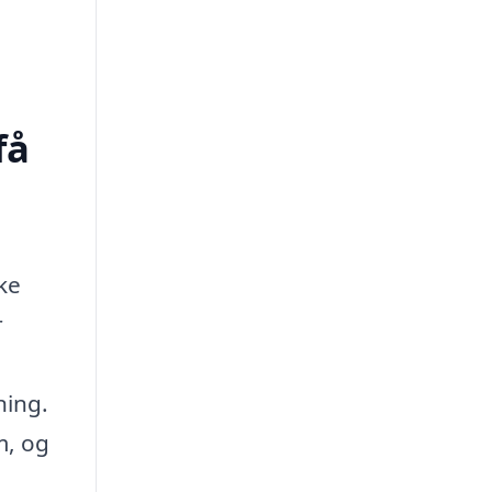
få
ke
r
ning.
m, og