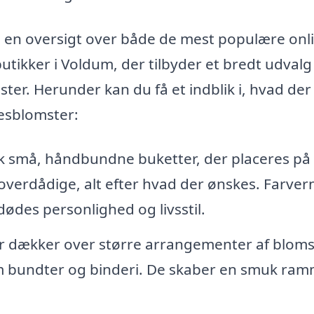
e en oversigt over både de mest populære onl
tikker i Voldum, der tilbyder et bredt udvalg
er. Herunder kan du få et indblik i, hvad der
esblomster:
k små, håndbundne buketter, der placeres på
overdådige, alt efter hvad der ønskes. Farver
ødes personlighed og livsstil.
 dækker over større arrangementer af bloms
om bundter og binderi. De skaber en smuk ra