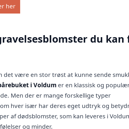
er her
egravelsesblomster du kan 
an det være en stor trøst at kunne sende smuk
bårebuket i Voldum
er en klassisk og populæ
de. Men der er mange forskellige typer
om hver især har deres eget udtryk og betyd
typer af dødsblomster, som kan leveres i Voldu
følelser og minder.