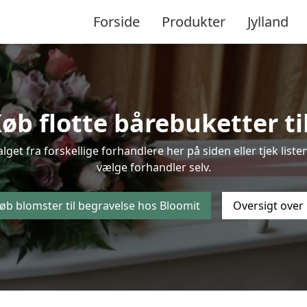
Forside
Produkter
Jylland
b flotte bårebuketter til
alget fra forskellige forhandlere her på siden eller tjek lis
vælge forhandler selv.
øb blomster til begravelse hos Bloomit
Oversigt over