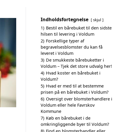
Indholdsfortegnelse
skjul
1)
Bestil en bårebuket til den sidste
hilsen til levering i Voldum
2)
Forskellige typer af
begravelsesblomster du kan få
leveret i Voldum
3)
De smukkeste bårebuketter i
Voldum – Tjek det store udvalg her!
4)
Hvad koster en bårebuket i
Voldum?
5)
Hvad er med til at bestemme
prisen på en bårebuket i Voldum?
6)
Oversigt over blomsterhandlere i
Voldum eller hele Favrskov
Kommune
7)
Køb en bårebuket i de
omkringliggende byer til Voldum?
8)
Find en blomsterhandler eller