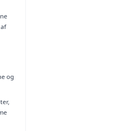
ine
 af
ne og
ter,
mme