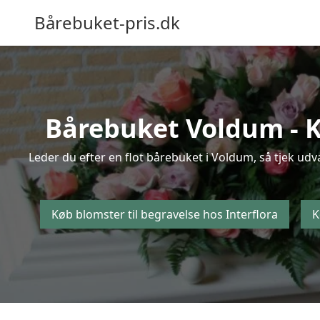
Bårebuket-pris.dk
Bårebuket Voldum - Kø
Leder du efter en flot bårebuket i Voldum, så tjek udv
Køb blomster til begravelse hos Interflora
K