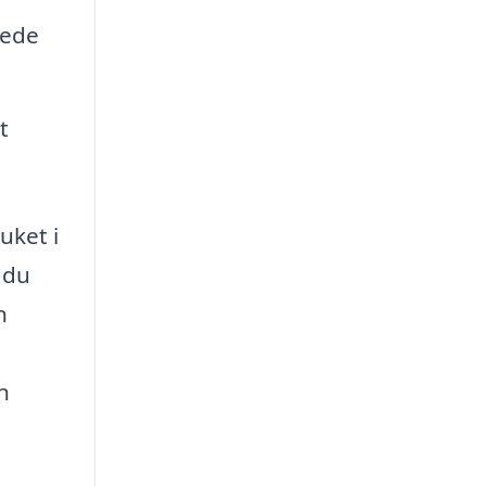
kede
t
uket i
 du
n
n