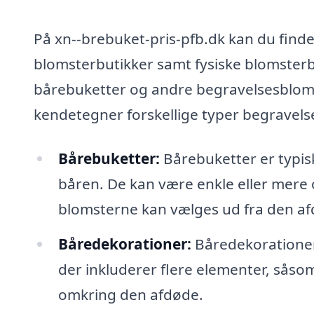
På xn--brebuket-pris-pfb.dk kan du find
blomsterbutikker samt fysiske blomsterbu
bårebuketter og andre begravelsesblomst
kendetegner forskellige typer begravels
Bårebuketter:
Bårebuketter er typis
båren. De kan være enkle eller mere 
blomsterne kan vælges ud fra den afd
Båredekorationer:
Båredekorationer
der inkluderer flere elementer, sås
omkring den afdøde.