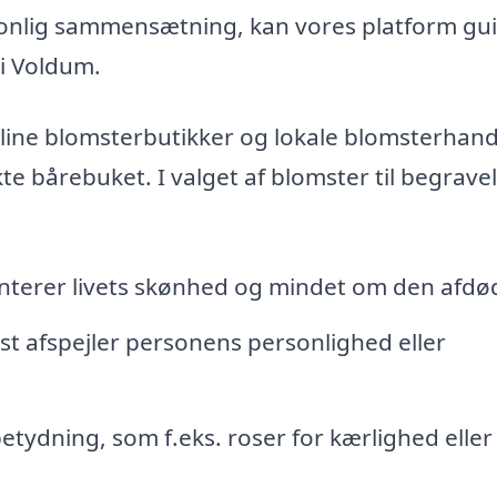
rsonlig sammensætning, kan vores platform gu
 i Voldum.
ine blomsterbutikker og lokale blomsterhandl
e bårebuket. I valget af blomster til begrave
nterer livets skønhed og mindet om den afdø
dst afspejler personens personlighed eller
tydning, som f.eks. roser for kærlighed eller l