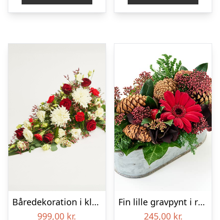
Båredekoration i klassisk stil – rød og hvid
Fin lille gravpynt i rød, floristens valg – Blomster til begravelse
999,00
kr.
245,00
kr.