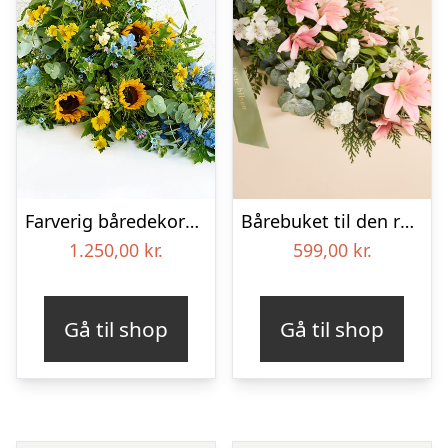
Farverig båredekoration i gul og blå – Blomster til begravelse
Bårebuket til den rolige afsked med bånd
1.250,00
kr.
599,00
kr.
Gå til shop
Gå til shop