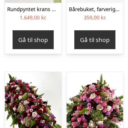
Rundpyntet krans med bånd – Et farverigt farvel
Bårebuket, farverig (Floristens kreative valg)
1.649,00
kr.
359,00
kr.
Gå til shop
Gå til shop