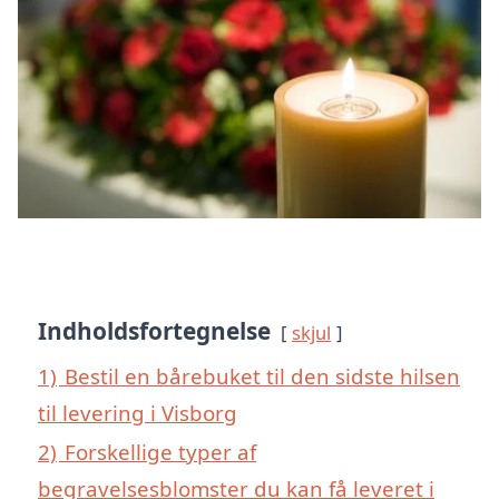
Indholdsfortegnelse
skjul
1)
Bestil en bårebuket til den sidste hilsen
til levering i Visborg
2)
Forskellige typer af
begravelsesblomster du kan få leveret i