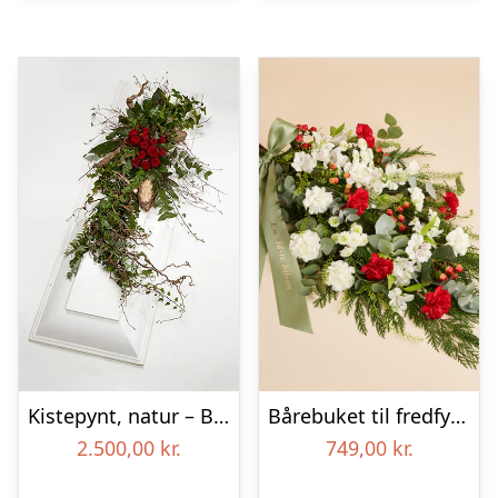
Kistepynt, natur – Blomster til begravelse
Bårebuket til fredfyldt kærlighed med bånd
2.500,00
kr.
749,00
kr.