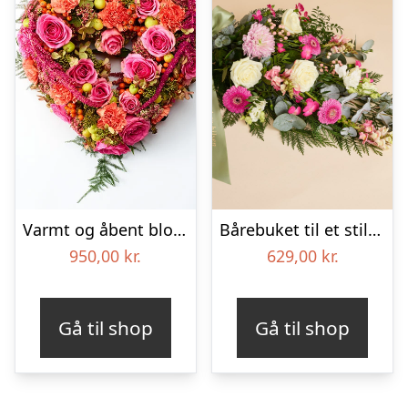
Varmt og åbent blomsterhjerte – Blomster til begravelse
Bårebuket til et stille farvel med bånd
950,00
kr.
629,00
kr.
Gå til shop
Gå til shop