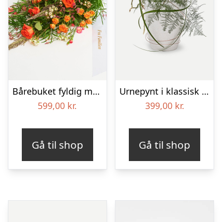
Bårebuket fyldig med bånd
Urnepynt i klassisk stil – rød og hvid
599,00
kr.
399,00
kr.
Gå til shop
Gå til shop