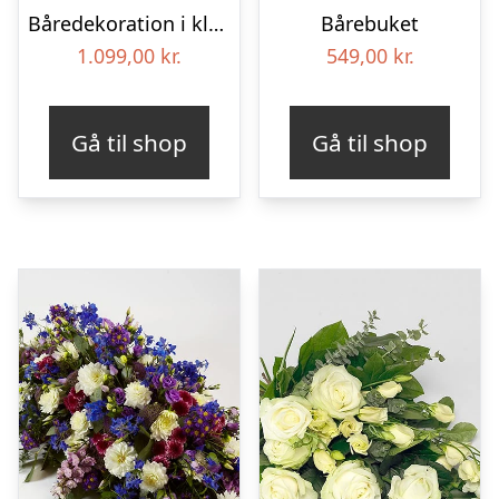
Båredekoration i klassisk stil – pink
Bårebuket
1.099,00
kr.
549,00
kr.
Gå til shop
Gå til shop