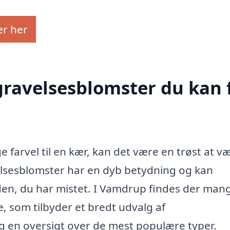
er her
egravelsesblomster du kan 
e farvel til en kær, kan det være en trøst at v
lsesblomster har en dyb betydning og kan
 den, du har mistet. I Vamdrup findes der man
, som tilbyder et bredt udvalg af
dig en oversigt over de mest populære typer.