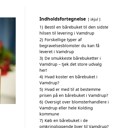
Indholdsfortegnelse
skjul
1)
Bestil en bårebuket til den sidste
hilsen til levering i Vamdrup
2)
Forskellige typer af
begravelsesblomster du kan få
leveret i Vamdrup
3)
De smukkeste bårebuketter i
Vamdrup – tjek det store udvalg
her!
4)
Hvad koster en bårebuket i
Vamdrup?
5)
Hvad er med til at bestemme
prisen på en bårebuket i Vamdrup?
6)
Oversigt over blomsterhandlere i
Vamdrup eller hele Kolding
kommune
7)
Køb en bårebuket i de
omkringliggende byer til Vamdrup?