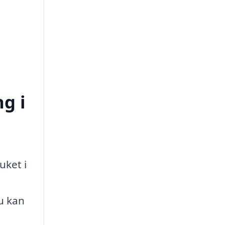
ng i
uket i
n
u kan