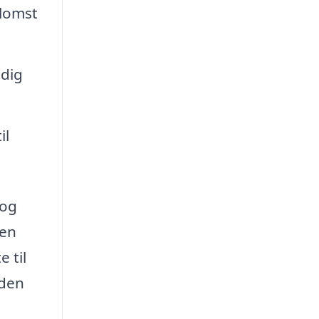
blomst
 dig
il
 og
 en
 til
 den