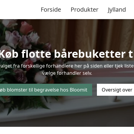
Forside
Produkter
Jylland
b flotte bårebuketter ti
alget fra forskellige forhandlere her på siden eller tjek li
vælge forhandler selv.
øb blomster til begravelse hos Bloomit
Oversigt over