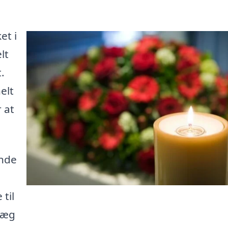
et i
lt
.
elt
 at
inde
til
ræg