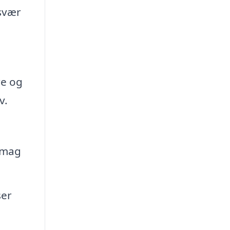
 svær
re og
v.
 smag
ser