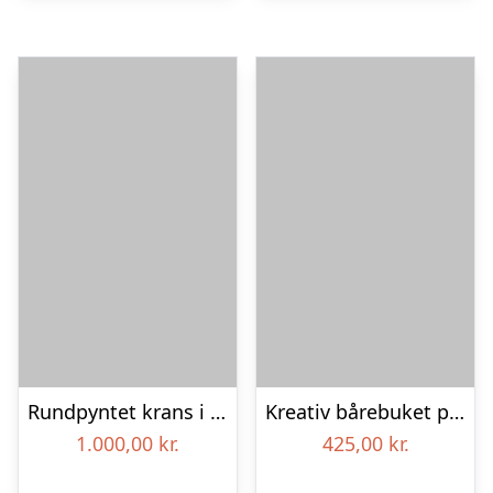
Rundpyntet krans i lyse farver – Blomster til begravelse
Kreativ bårebuket på stort blad – Blomster til begravelse
1.000,00
kr.
425,00
kr.