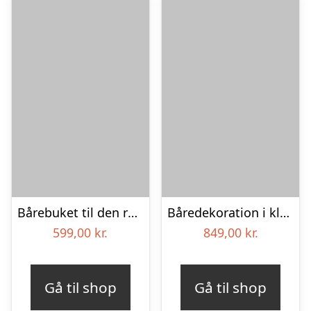
Bårebuket til den rolige afsked med bånd
Båredekoration i klassisk stil – creme
599,00
kr.
849,00
kr.
Gå til shop
Gå til shop