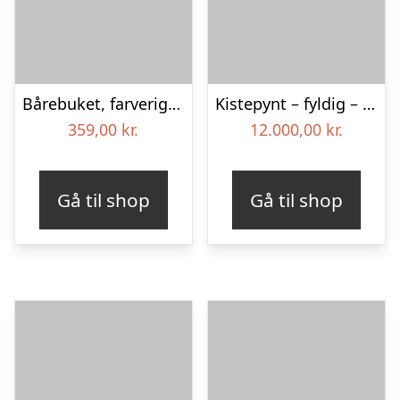
Bårebuket, farverig (Floristens kreative valg)
Kistepynt – fyldig – Blomster til begravelse
359,00
kr.
12.000,00
kr.
Gå til shop
Gå til shop