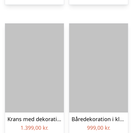
Krans med dekoration i klassisk stil og bånd creme
Båredekoration i klassisk stil – rød og hvid
1.399,00
kr.
999,00
kr.