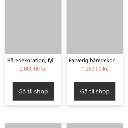
Båredekoration, fyldig – Blomster til begravelse
Farverig båredekoration i gul og blå – Blomster til begravelse
2.000,00
kr.
1.250,00
kr.
Gå til shop
Gå til shop