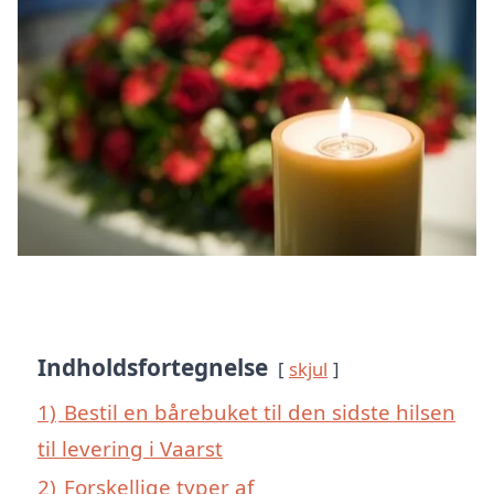
Indholdsfortegnelse
skjul
1)
Bestil en bårebuket til den sidste hilsen
til levering i Vaarst
2)
Forskellige typer af