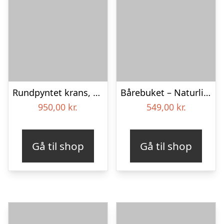
Rundpyntet krans, blå og hvid – Blomster til begravelse
Bårebuket – Naturlig hvid
950,00
kr.
549,00
kr.
Gå til shop
Gå til shop