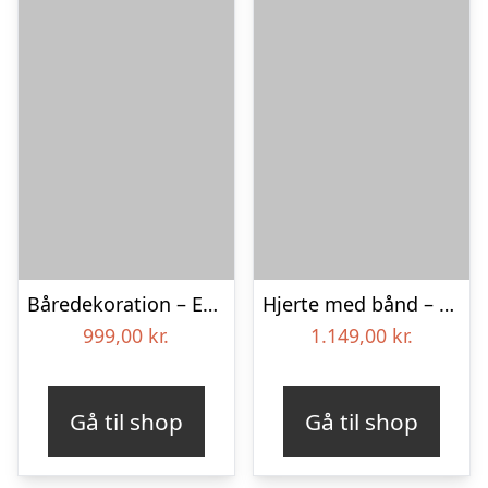
Båredekoration – Et farverigt farvel
Hjerte med bånd – Floristens kreative valg
999,00
kr.
1.149,00
kr.
Gå til shop
Gå til shop