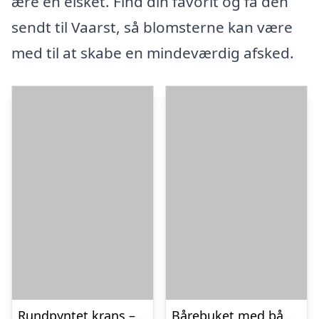
ære en elsket. Find din favorit og få den
sendt til Vaarst, så blomsterne kan være
med til at skabe en mindeværdig afsked.
Rundpyntet krans – Et farverigt farvel
Bårebuket med bånd – Et farverigt farvel