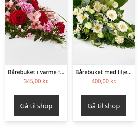
Bårebuket i varme farver – Blomster til begravelse
Bårebuket med liljer, floristens valg – Blomster til begravelse
345,00
kr.
400,00
kr.
Gå til shop
Gå til shop