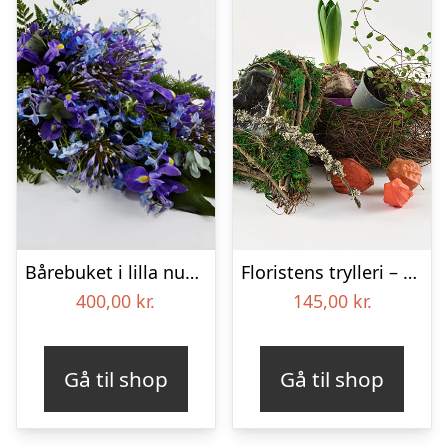
Bårebuket i lilla nuancer – Blomster til begravelse
Floristens trylleri – gravpynt – Blomster til begravelse
400,00
kr.
145,00
kr.
Gå til shop
Gå til shop