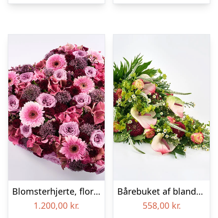
Blomsterhjerte, floristens valg – Blomster til begravelse
Bårebuket af blandede blomster – Blomster til begravelse
1.200,00
kr.
558,00
kr.