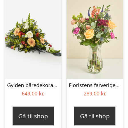
Gylden båredekoration
Floristens farverige kondolencebuket
649,00
kr.
289,00
kr.
Gå til shop
Gå til shop