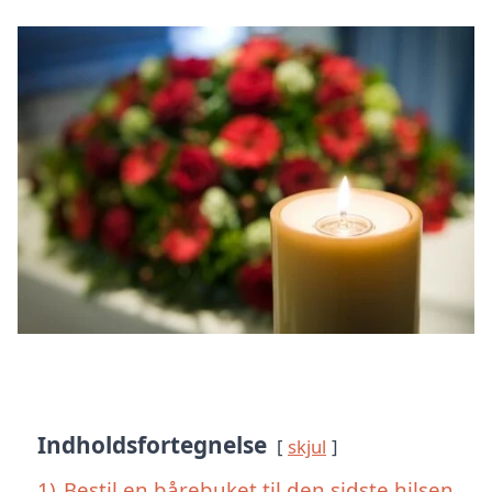
Indholdsfortegnelse
skjul
1)
Bestil en bårebuket til den sidste hilsen