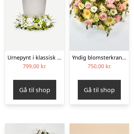
Urnepynt i klassisk stil – creme
Yndig blomsterkrans i pastelfarver, floristens valg – Blomster til begravelse
799,00
kr.
750,00
kr.
Gå til shop
Gå til shop