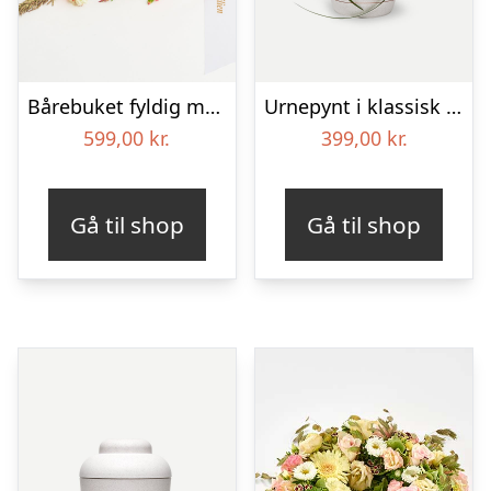
Bårebuket fyldig med bånd
Urnepynt i klassisk stil – rød og hvid
599,00
kr.
399,00
kr.
Gå til shop
Gå til shop