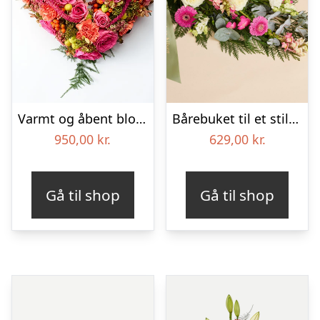
Varmt og åbent blomsterhjerte – Blomster til begravelse
Bårebuket til et stille farvel med bånd
950,00
kr.
629,00
kr.
Gå til shop
Gå til shop