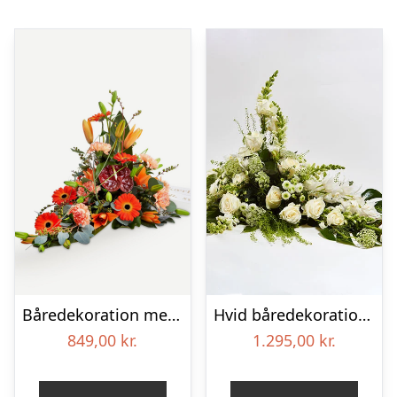
Båredekoration med bånd
Hvid båredekoration – Blomster til begravelse
849,00
kr.
1.295,00
kr.