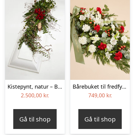
Kistepynt, natur – Blomster til begravelse
Bårebuket til fredfyldt kærlighed med bånd
2.500,00
kr.
749,00
kr.
Gå til shop
Gå til shop