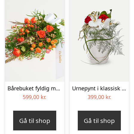
Bårebuket fyldig med bånd
Urnepynt i klassisk stil – rød og hvid
599,00
kr.
399,00
kr.
Gå til shop
Gå til shop