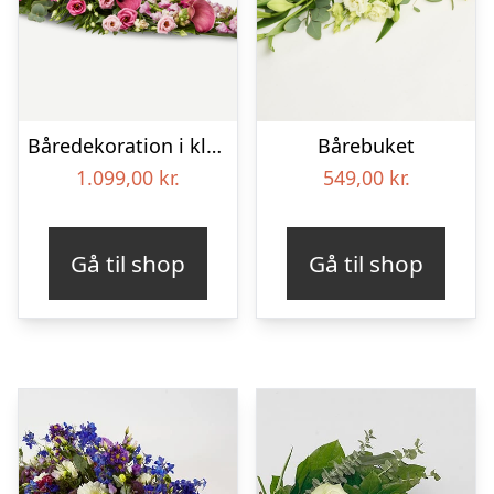
Båredekoration i klassisk stil – pink
Bårebuket
1.099,00
kr.
549,00
kr.
Gå til shop
Gå til shop