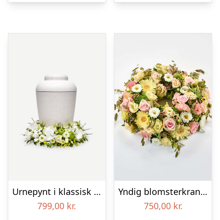
Urnepynt i klassisk stil – creme
Yndig blomsterkrans i pastelfarver, floristens valg – Blomster til begravelse
799,00
kr.
750,00
kr.