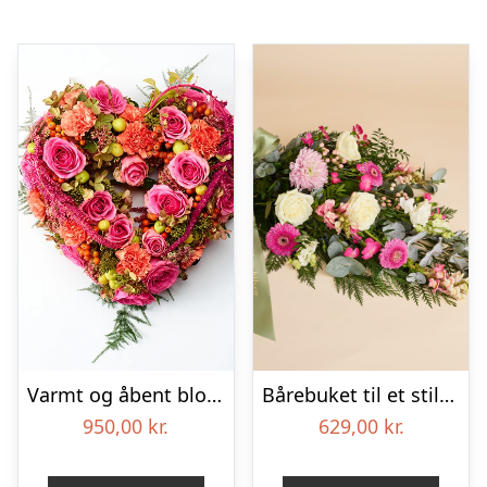
Varmt og åbent blomsterhjerte – Blomster til begravelse
Bårebuket til et stille farvel med bånd
950,00
kr.
629,00
kr.