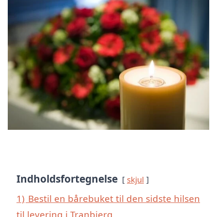
Indholdsfortegnelse
skjul
1)
Bestil en bårebuket til den sidste hilsen
til levering i Tranbjerg