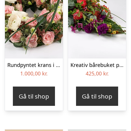
Rundpyntet krans i lyse farver – Blomster til begravelse
Kreativ bårebuket på stort blad – Blomster til begravelse
1.000,00
kr.
425,00
kr.
Gå til shop
Gå til shop