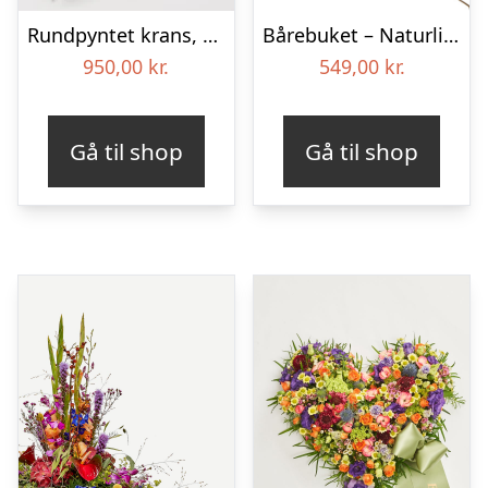
Rundpyntet krans, blå og hvid – Blomster til begravelse
Bårebuket – Naturlig hvid
950,00
kr.
549,00
kr.
Gå til shop
Gå til shop