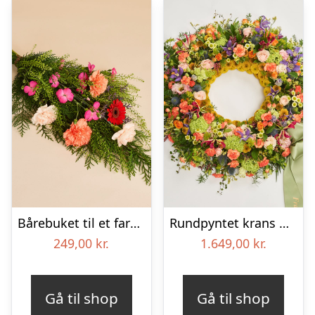
Bårebuket til et farverigt minde
Rundpyntet krans med bånd – Et farverigt farvel
249,00
kr.
1.649,00
kr.
Gå til shop
Gå til shop