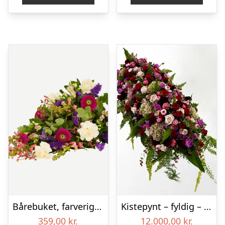
Bårebuket, farverig (Floristens kreative valg)
Kistepynt – fyldig – Blomster til begravelse
359,00
kr.
12.000,00
kr.