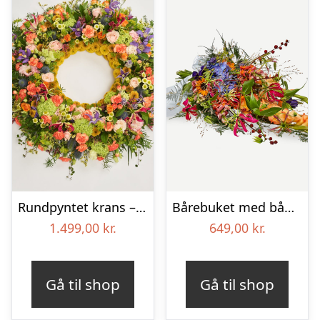
Rundpyntet krans – Et farverigt farvel
Bårebuket med bånd – Et farverigt farvel
1.499,00
kr.
649,00
kr.
Gå til shop
Gå til shop