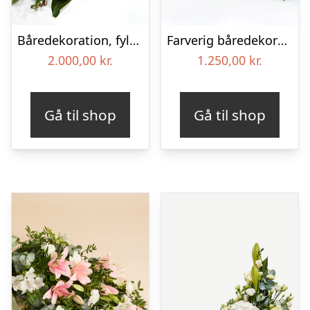
Båredekoration, fyldig – Blomster til begravelse
Farverig båredekoration i gul og blå – Blomster til begravelse
2.000,00
kr.
1.250,00
kr.
Gå til shop
Gå til shop