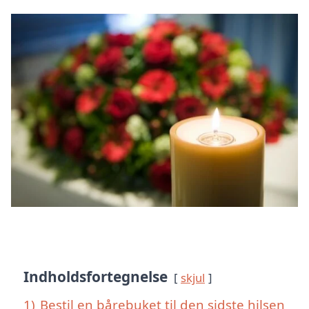
Indholdsfortegnelse
skjul
1)
Bestil en bårebuket til den sidste hilsen