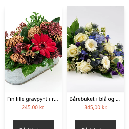
Fin lille gravpynt i rød, floristens valg – Blomster til begravelse
Bårebuket i blå og hvide nuancer – Blomster til begravelse
245,00
kr.
345,00
kr.