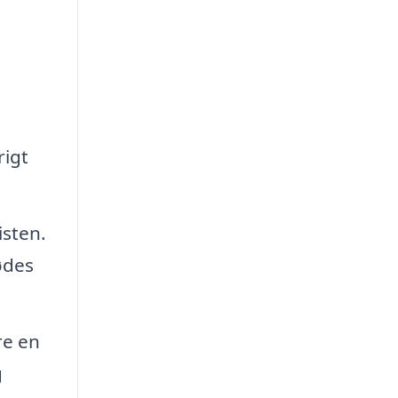
rigt
isten.
ødes
re en
g