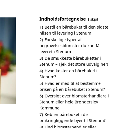
Indholdsfortegnelse
skjul
1)
Bestil en bårebuket til den sidste
hilsen til levering i Stenum
2)
Forskellige typer af
begravelsesblomster du kan få
leveret i Stenum
3)
De smukkeste bårebuketter i
Stenum – Tjek det store udvalg her!
4)
Hvad koster en bårebuket i
Stenum?
5)
Hvad er med til at bestemme
prisen på en bårebuket i Stenum?
6)
Oversigt over blomsterhandlere i
Stenum eller hele Brønderslev
Kommune
7)
Køb en bårebuket i de
omkringliggende byer til Stenum?
8)
Find blomsterhandler eller