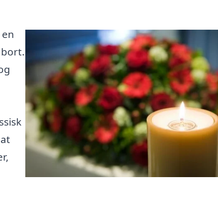
 en
 bort.
 og
ssisk
 at
r,