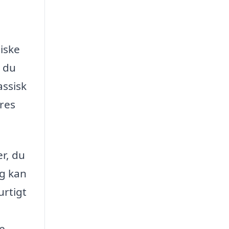
iske
 du
assisk
ores
er, du
lg kan
urtigt
i
ne