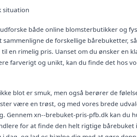
k situation
 udforske både online blomsterbutikker og fys
 sammenligne de forskellige bårebuketter, så
 til en rimelig pris. Uanset om du ønsker en kl
e farverigt og unikt, kan du finde det hos v
 ikke blot er smuk, men også berører de følels
ster være en trøst, og med vores brede udva
ig. Gennem xn--brebuket-pris-pfb.dk kan du h
ere for at finde den helt rigtige bårebuket 
ig i dag, og lad os hjælpe dig med at gøre den