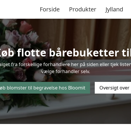
Forside
Produkter
Jylland
b flotte bårebuketter til
alget fra forskellige forhandlere her på siden eller tjek lis
vælge forhandler selv.
øb blomster til begravelse hos Bloomit
Oversigt over