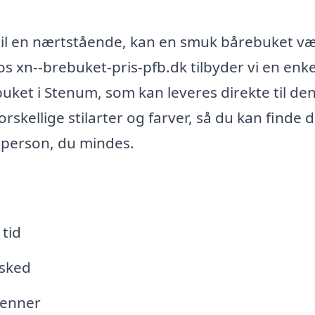
el til en nærtstående, kan en smuk bårebuket v
 xn--brebuket-pris-pfb.dk tilbyder vi en enke
buket i Stenum, som kan leveres direkte til de
skellige stilarter og farver, så du kan finde 
n person, du mindes.
 tid
fsked
venner