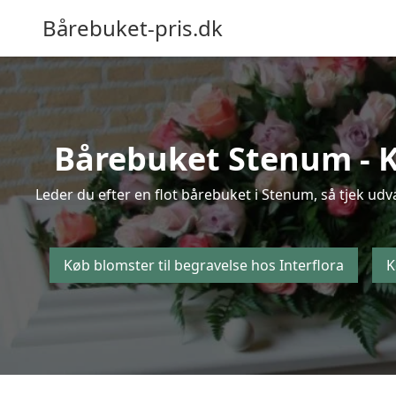
Bårebuket-pris.dk
Bårebuket Stenum - Kø
Leder du efter en flot bårebuket i Stenum, så tjek udv
Køb blomster til begravelse hos Interflora
K