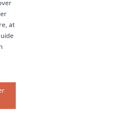
over
ker
e, at
guide
n
er