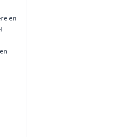
ære en
l
n
den