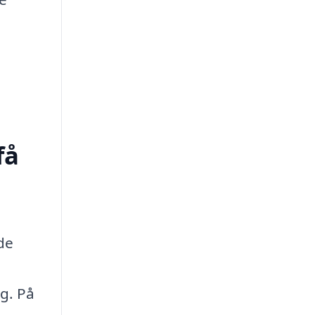
få
de
g. På