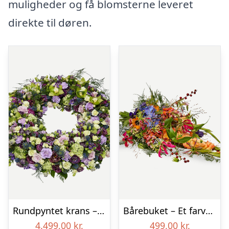
muligheder og få blomsterne leveret
direkte til døren.
Rundpyntet krans – Et eksklusivt farvel
Bårebuket – Et farverigt farvel
4.499,00
kr.
499,00
kr.