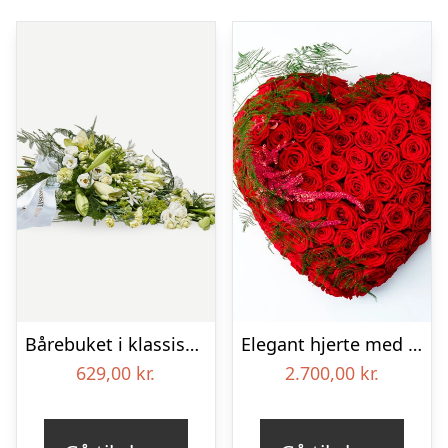
Bårebuket i klassisk stil med bånd – hvid
Elegant hjerte med plumosus og rævehaler – Blomster til begravelse
629,00
kr.
2.700,00
kr.