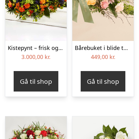
Kistepynt – frisk og fyldig – Blomster til begravelse
Bårebuket i blide toner med bånd
3.000,00
kr.
449,00
kr.
Gå til shop
Gå til shop