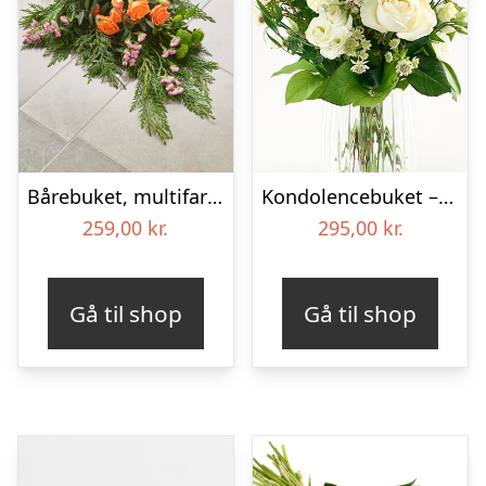
Bårebuket, multifarvet (Floristens kreative valg)
Kondolencebuket – Send blomster med Bloomit
259,00
kr.
295,00
kr.
Gå til shop
Gå til shop