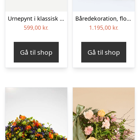
Urnepynt i klassisk stil – pink
Båredekoration, floristens valg – Blomster til begravelse
599,00
kr.
1.195,00
kr.
Gå til shop
Gå til shop