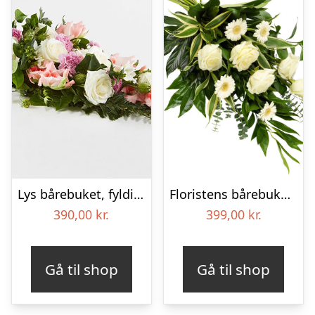
Lys bårebuket, fyldig – Blomster til begravelse
Floristens bårebuket – Hvide nuancer
390,00
kr.
399,00
kr.
Gå til shop
Gå til shop