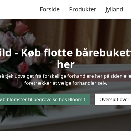
Forside
Produkter
Jylland
d - Køb flotte bårebukette
her
så tjek udvalget fra forskellige forhandlere her på siden ell
foretrækker at vælge forhandler selv.
øb blomster til begravelse hos Bloomit
Oversigt over