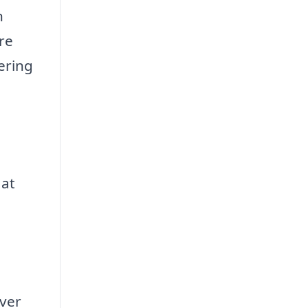
n
re
ering
 at
rver