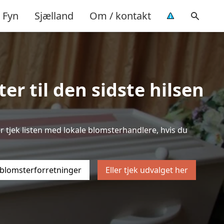
Fyn
Sjælland
Om / kontakt
r til den sidste hilsen
er tjek listen med lokale blomsterhandlere, hvis du
 blomsterforretninger
Eller tjek udvalget her