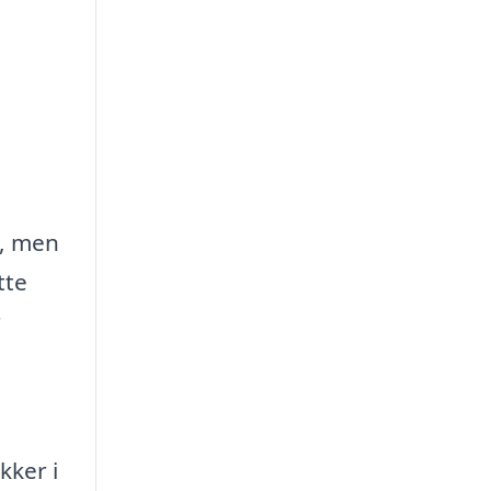
d, men
tte
r
kker i