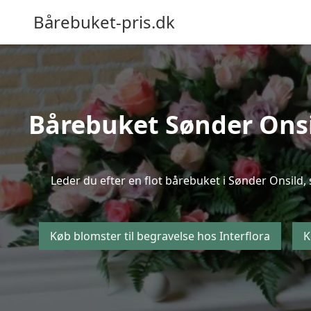
Bårebuket-pris.dk
Bårebuket Sønder Onsil
Leder du efter en flot bårebuket i Sønder Onsild, 
Køb blomster til begravelse hos Interflora
K