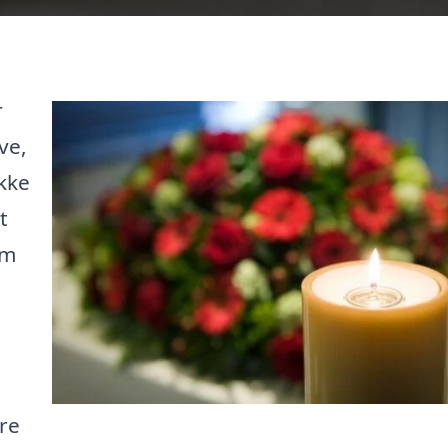
r
ve,
kke
t
rm
re