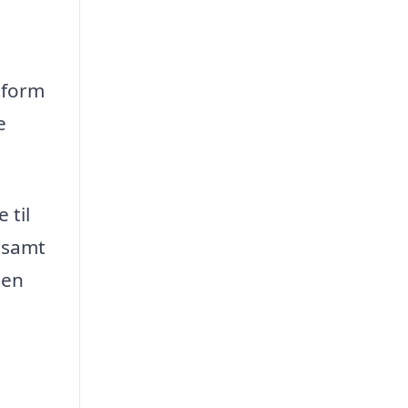
tform
e
 til
, samt
 en