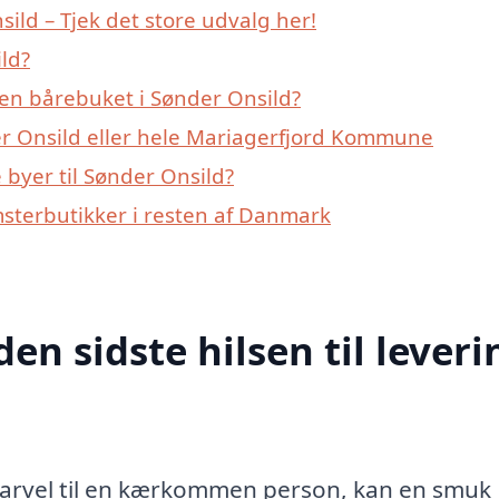
ld – Tjek det store udvalg her!
ld?
en bårebuket i Sønder Onsild?
er Onsild eller hele Mariagerfjord Kommune
byer til Sønder Onsild?
msterbutikker i resten af Danmark
den sidste hilsen til leveri
e farvel til en kærkommen person, kan en smuk