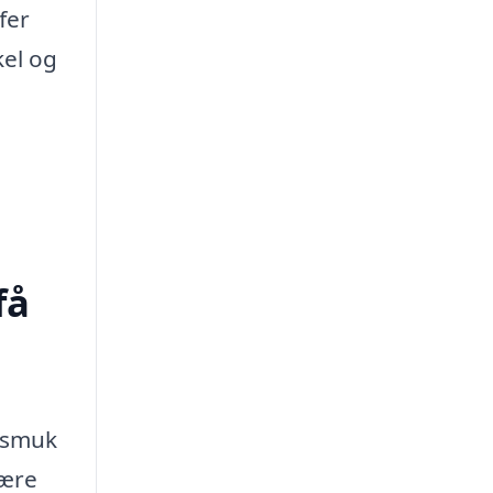
fer
kel og
få
n smuk
 ære