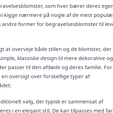
gravelsesblomster, som hver bærer deres ege
l vi kigge nærmere på nogle af de mest populæ
 andre former for begravelsesblomster til lev
gt at overveje både stilen og de blomster, der
imple, klassiske design til mere dekorative og
er passer til den afdøde og deres familie. For
 en oversigt over forskellige typer af
ådet:
ditionelt valg, der typisk er sammensat af
res i en elegant stil. De kan tilpasses med fa