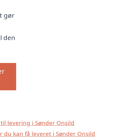
t gør
il den
er
 til levering i Sønder Onsild
r du kan få leveret i Sønder Onsild