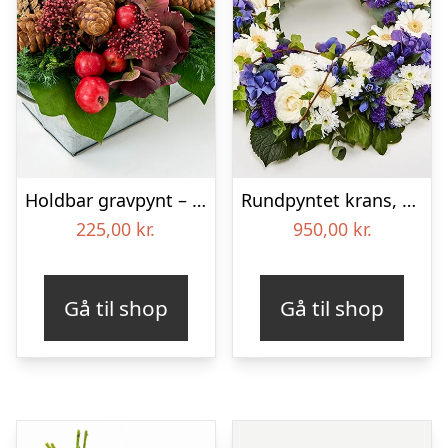
Holdbar gravpynt – Blomster til begravelse
Rundpyntet krans, blå og hvid – Blomster til begravelse
225,00
kr.
950,00
kr.
Gå til shop
Gå til shop