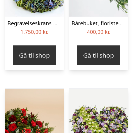
Begravelseskrans med hortensia og farverige detaljer – Blomster til begravelse
Bårebuket, floristens valg – Blomster til begravelse
1.750,00
kr.
400,00
kr.
Gå til shop
Gå til shop