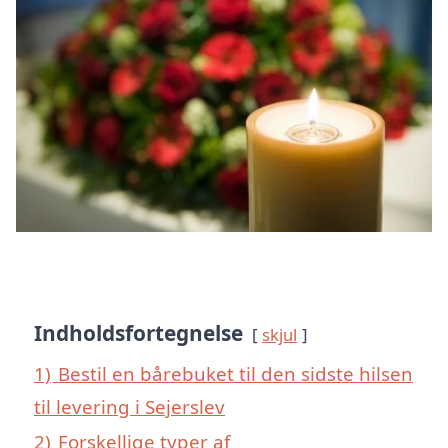
Indholdsfortegnelse
skjul
1)
Bestil en bårebuket til den sidste hilsen
til levering i Sejerslev
2)
Forskellige typer af