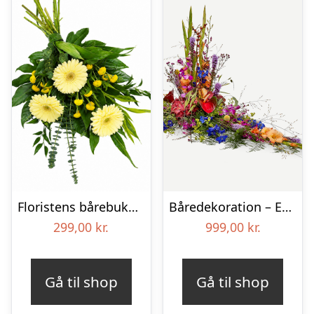
Floristens bårebuket – Smukt minde
Båredekoration – Et farverigt farvel
299,00
kr.
999,00
kr.
Gå til shop
Gå til shop