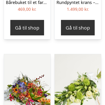
Bårebuket til et farverigt minde med bånd
Rundpyntet krans – Et farverigt farvel
469,00
kr.
1.499,00
kr.
Gå til shop
Gå til shop