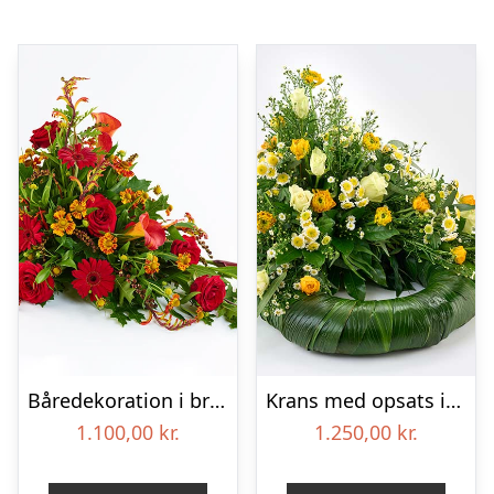
Båredekoration i brændte farver – Blomster til begravelse
Krans med opsats i gule farver – Blomster til begravelse
1.100,00
kr.
1.250,00
kr.