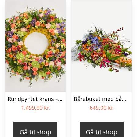
Rundpyntet krans – Et farverigt farvel
Bårebuket med bånd – Et farverigt farvel
1.499,00
kr.
649,00
kr.
Gå til shop
Gå til shop