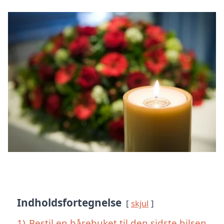
Indholdsfortegnelse
skjul
1)
Bestil en bårebuket til den sidste hilsen