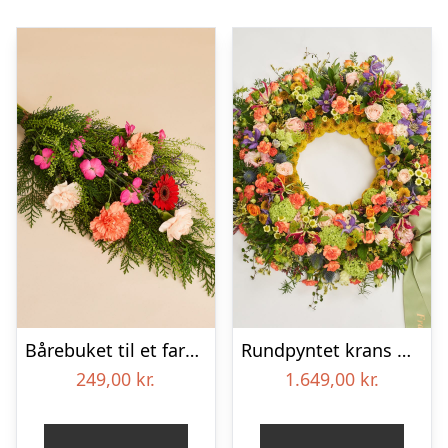
Bårebuket til et farverigt minde
Rundpyntet krans med bånd – Et farverigt farvel
249,00
kr.
1.649,00
kr.