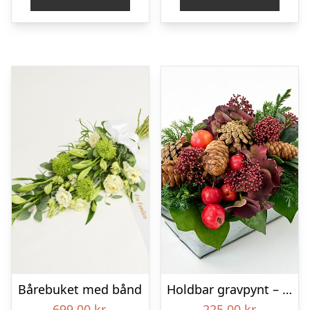
Bårebuket med bånd
Holdbar gravpynt – Blomster til begravelse
699,00
kr.
225,00
kr.