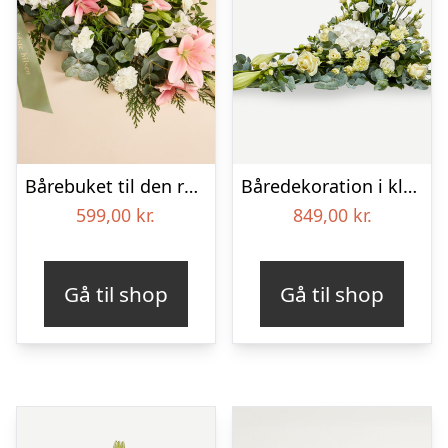
Bårebuket til den rolige afsked med bånd
Båredekoration i klassisk stil – creme
599,00
kr.
849,00
kr.
Gå til shop
Gå til shop