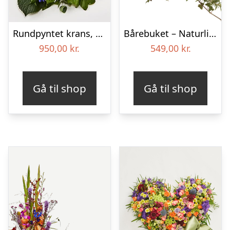
Rundpyntet krans, blå og hvid – Blomster til begravelse
Bårebuket – Naturlig hvid
950,00
kr.
549,00
kr.
Gå til shop
Gå til shop