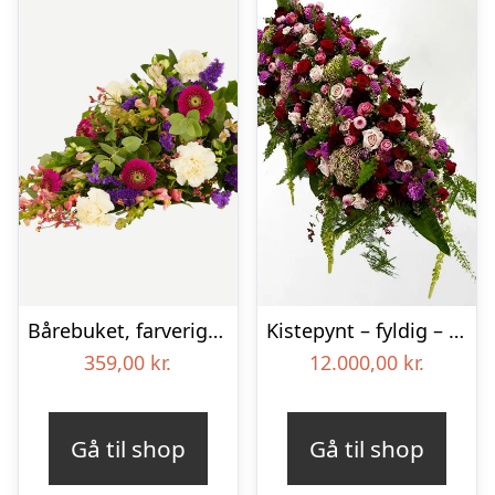
Bårebuket, farverig (Floristens kreative valg)
Kistepynt – fyldig – Blomster til begravelse
359,00
kr.
12.000,00
kr.
Gå til shop
Gå til shop