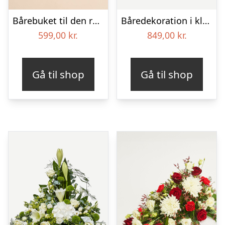
Bårebuket til den rolige afsked med bånd
Båredekoration i klassisk stil – creme
599,00
kr.
849,00
kr.
Gå til shop
Gå til shop