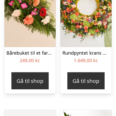
Bårebuket til et farverigt minde
Rundpyntet krans med bånd – Et farverigt farvel
249,00
kr.
1.649,00
kr.
Gå til shop
Gå til shop