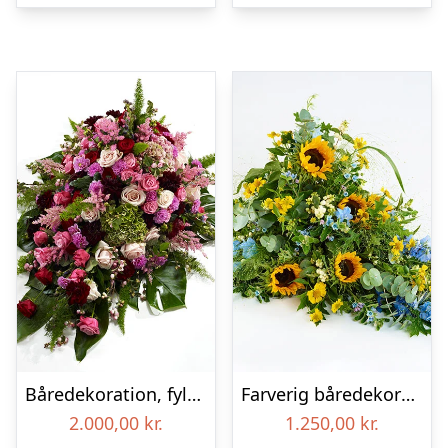
Båredekoration, fyldig – Blomster til begravelse
Farverig båredekoration i gul og blå – Blomster til begravelse
2.000,00
kr.
1.250,00
kr.