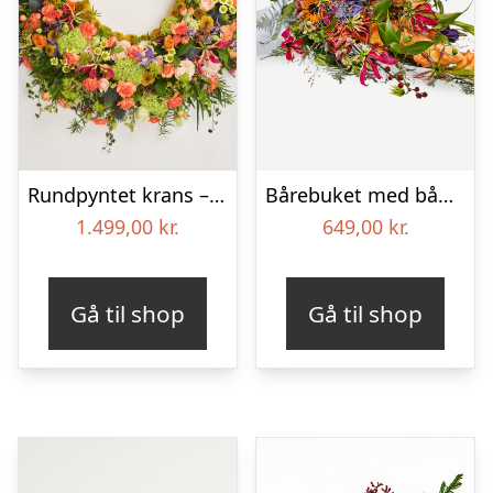
Rundpyntet krans – Et farverigt farvel
Bårebuket med bånd – Et farverigt farvel
1.499,00
kr.
649,00
kr.
Gå til shop
Gå til shop