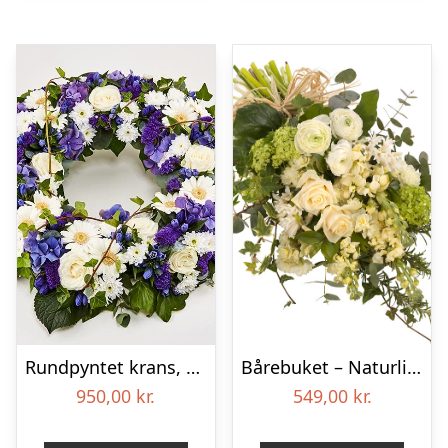
Rundpyntet krans, blå og hvid – Blomster til begravelse
Bårebuket – Naturlig hvid
950,00
kr.
549,00
kr.