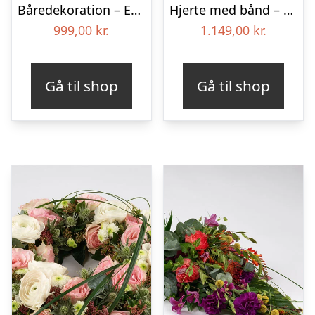
Båredekoration – Et farverigt farvel
Hjerte med bånd – Floristens kreative valg
999,00
kr.
1.149,00
kr.
Gå til shop
Gå til shop