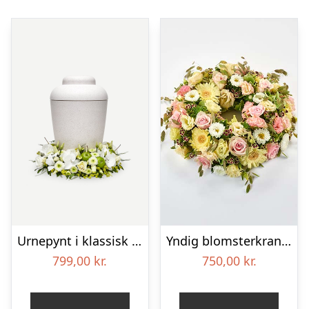
Urnepynt i klassisk stil – creme
Yndig blomsterkrans i pastelfarver, floristens valg – Blomster til begravelse
799,00
kr.
750,00
kr.