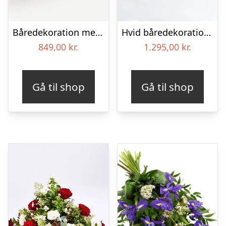
Båredekoration med bånd
Hvid båredekoration – Blomster til begravelse
849,00
kr.
1.295,00
kr.
Gå til shop
Gå til shop