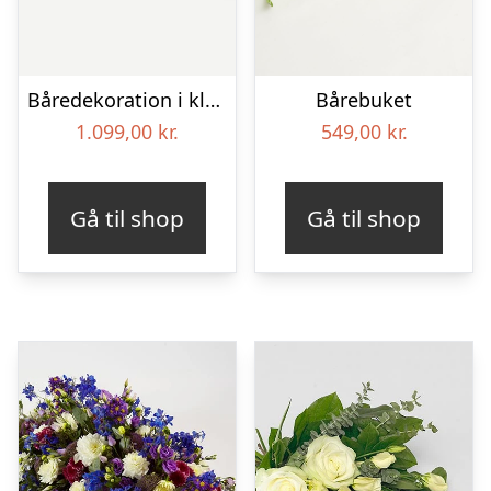
Båredekoration i klassisk stil – pink
Bårebuket
1.099,00
kr.
549,00
kr.
Gå til shop
Gå til shop