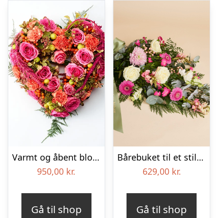
Varmt og åbent blomsterhjerte – Blomster til begravelse
Bårebuket til et stille farvel med bånd
950,00
kr.
629,00
kr.
Gå til shop
Gå til shop