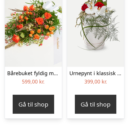
Bårebuket fyldig med bånd
Urnepynt i klassisk stil – rød og hvid
599,00
kr.
399,00
kr.
Gå til shop
Gå til shop