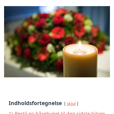
Indholdsfortegnelse
skjul
1)
Bestil en bårebuket til den sidste hilsen