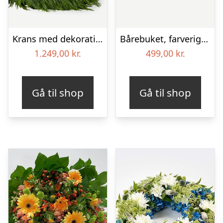
Krans med dekoration i klassisk stil – creme
Bårebuket, farverig (Floristens kreative valg) med bånd
1.249,00
kr.
499,00
kr.
Gå til shop
Gå til shop