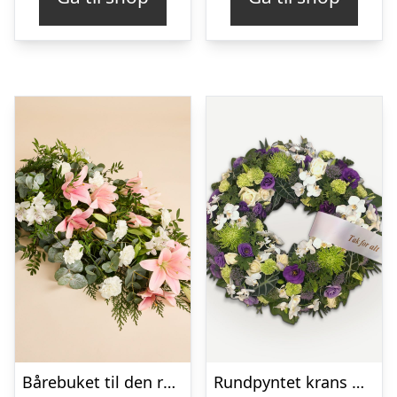
Bårebuket til den rolige afsked
Rundpyntet krans med orkideer og bånd