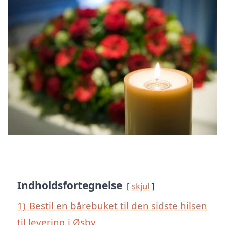
Indholdsfortegnelse
skjul
1)
Bestil en bårebuket til den sidste hilsen
til levering i Øsby