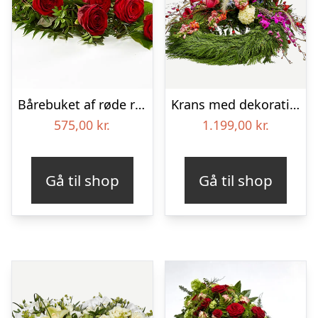
Bårebuket af røde roser – Blomster til begravelse
Krans med dekoration – Et farverigt farvel
575,00
kr.
1.199,00
kr.
Gå til shop
Gå til shop