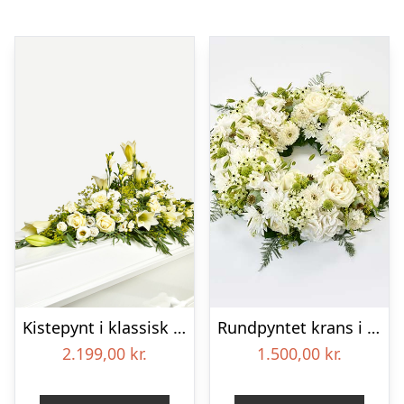
Kistepynt i klassisk stil – creme
Rundpyntet krans i hvid, floristens valg – Blomster til begravelse
2.199,00
kr.
1.500,00
kr.