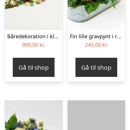
Båredekoration i klassisk stil – rød og hvid
Fin lille gravpynt i rød, floristens valg – Blomster til begravelse
999,00
kr.
245,00
kr.
Gå til shop
Gå til shop