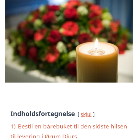
Indholdsfortegnelse
skjul
1)
Bestil en bårebuket til den sidste hilsen
til levering i Ørum Djurs