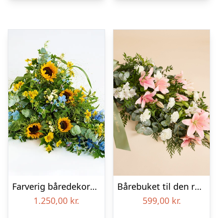
Farverig båredekoration i gul og blå – Blomster til begravelse
Bårebuket til den rolige afsked med bånd
1.250,00
kr.
599,00
kr.