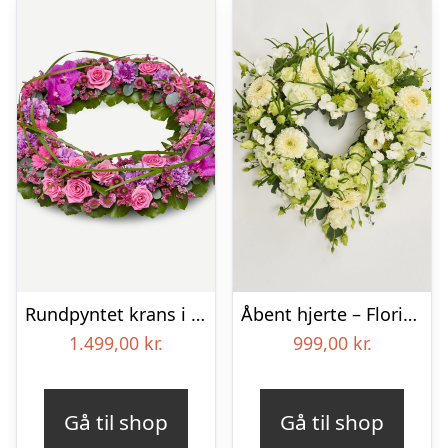
Rundpyntet krans i klassisk stil – pink
Åbent hjerte – Floristens kreative valg
1.499,00
kr.
999,00
kr.
Gå til shop
Gå til shop