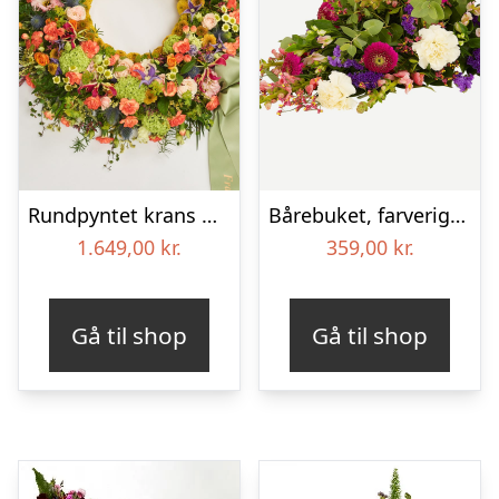
Rundpyntet krans med bånd – Et farverigt farvel
Bårebuket, farverig (Floristens kreative valg)
1.649,00
kr.
359,00
kr.
Gå til shop
Gå til shop