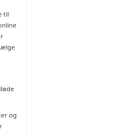
 til
online
er
vælge
fdøde
ter og
r