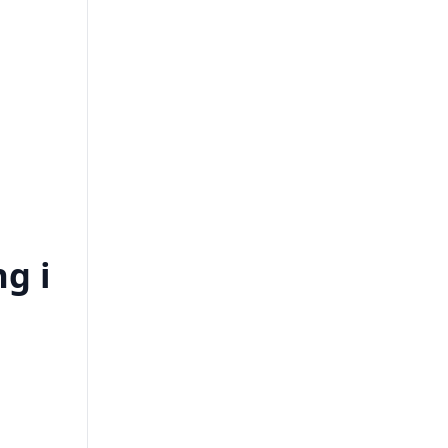
ng i
g