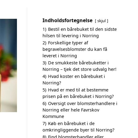
Indholdsfortegnelse
skjul
1)
Bestil en bårebuket til den sidste
hilsen til levering i Norring
2)
Forskellige typer af
begravelsesblomster du kan få
leveret i Norring
3)
De smukkeste bårebuketter i
Norring – tjek det store udvalg her!
4)
Hvad koster en bårebuket i
Norring?
5)
Hvad er med til at bestemme
prisen på en bårebuket i Norring?
6)
Oversigt over blomsterhandlere i
Norring eller hele Favrskov
Kommune
7)
Køb en bårebuket i de
omkringliggende byer til Norring?
8)
Find blomsterhandler eller