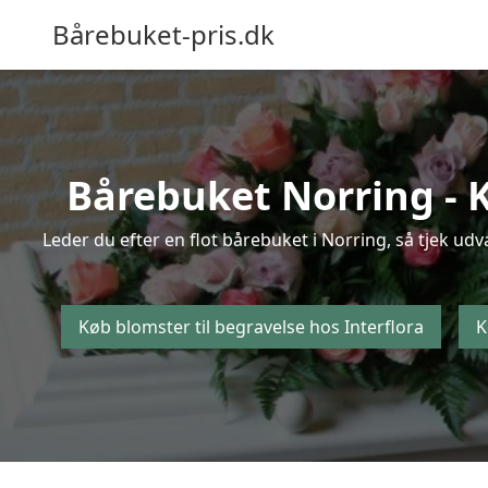
Bårebuket-pris.dk
Bårebuket Norring - K
Leder du efter en flot bårebuket i Norring, så tjek udv
Køb blomster til begravelse hos Interflora
K