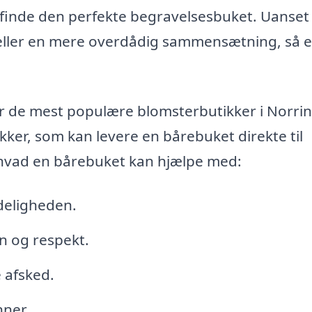
finde den perfekte begravelsesbuket. Uanse
t eller en mere overdådig sammensætning, så e
r de mest populære blomsterbutikker i Norri
ker, som kan levere en bårebuket direkte til
r, hvad en bårebuket kan hjælpe med:
deligheden.
n og respekt.
e afsked.
nner.