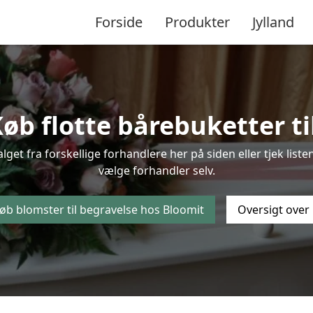
Forside
Produkter
Jylland
øb flotte bårebuketter til
alget fra forskellige forhandlere her på siden eller tjek li
vælge forhandler selv.
øb blomster til begravelse hos Bloomit
Oversigt over