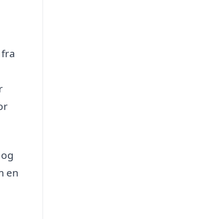
fra
r
or
 og
m en