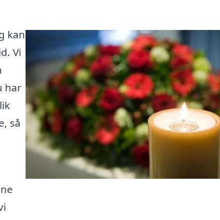
ng kan
d. Vi
n
u har
lik
, så
ine
vi