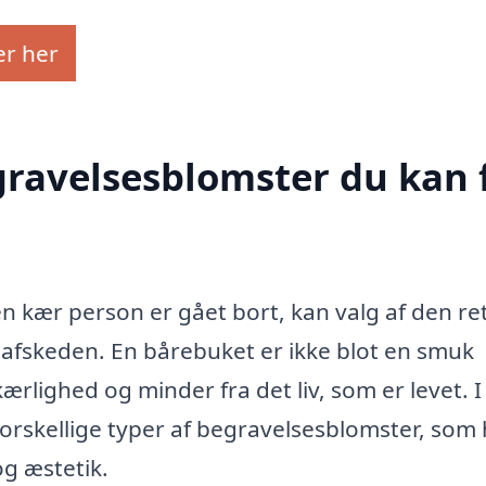
er her
egravelsesblomster du kan 
en kær person er gået bort, kan valg af den re
f afskeden. En bårebuket er ikke blot en smuk
rlighed og minder fra det liv, som er levet. I
rskellige typer af begravelsesblomster, som
g æstetik.