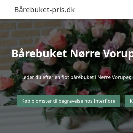
Bårebuket-pris.dk
Bårebuket Nørre Vorupø
Leder du efter en flot bårebuket i Nørre Vorupør, 
Køb blomster til begravelse hos Interflora
K