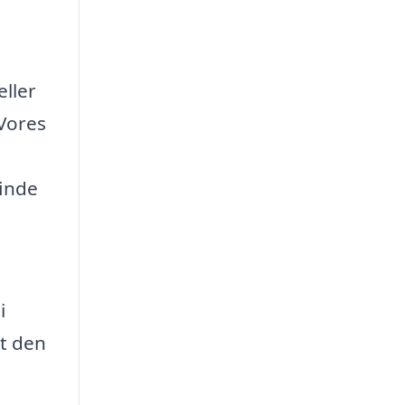
eller
 Vores
finde
i
at den