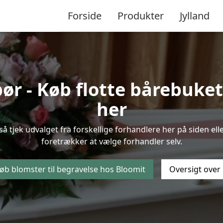
Forside
Produkter
Jylland
r - Køb flotte bårebukette
her
så tjek udvalget fra forskellige forhandlere her på siden ell
foretrækker at vælge forhandler selv.
øb blomster til begravelse hos Bloomit
Oversigt over