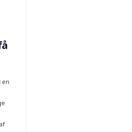
få
l en
ge
af