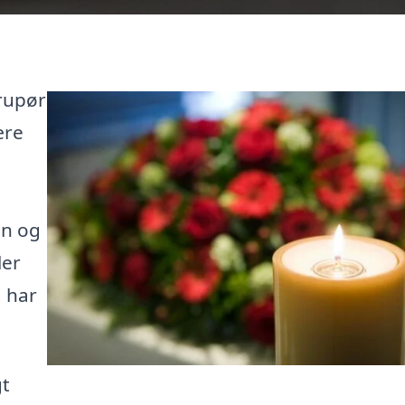
rupør
ære
en og
ler
, har
gt