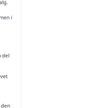
alg.
men i
 del
avet
e den