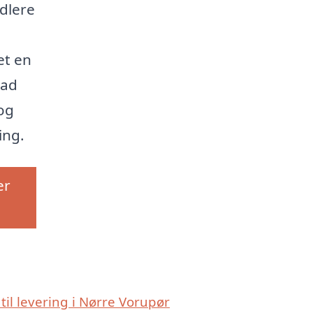
dlere
et en
Lad
og
ing.
er
 til levering i Nørre Vorupør