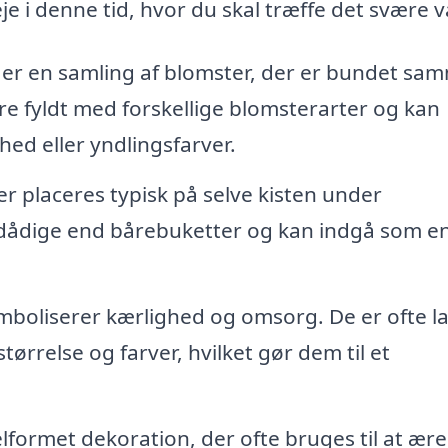
 i denne tid, hvor du skal træffe det svære v
 er en samling af blomster, der er bundet sam
e fyldt med forskellige blomsterarter og kan
hed eller yndlingsfarver.
r placeres typisk på selve kisten under
ådige end bårebuketter og kan indgå som en
boliserer kærlighed og omsorg. De er ofte l
størrelse og farver, hvilket gør dem til et
elformet dekoration, der ofte bruges til at ær