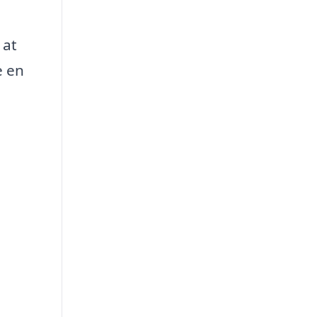
 at
e en