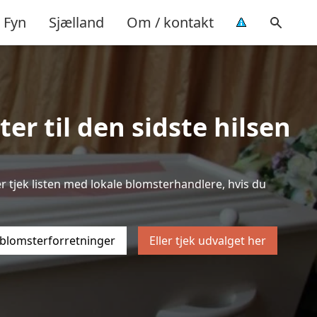
Fyn
Sjælland
Om / kontakt
r til den sidste hilsen
er tjek listen med lokale blomsterhandlere, hvis du
 blomsterforretninger
Eller tjek udvalget her