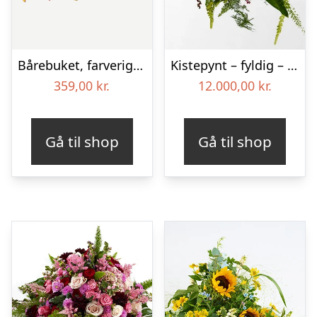
Bårebuket, farverig (Floristens kreative valg)
Kistepynt – fyldig – Blomster til begravelse
359,00
kr.
12.000,00
kr.
Gå til shop
Gå til shop