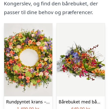
Kongerslev, og find den bårebuket, der
passer til dine behov og præferencer.
Rundpyntet krans – Et farverigt farvel
Bårebuket med bånd – Et farverigt farvel
1.499,00
kr.
649,00
kr.