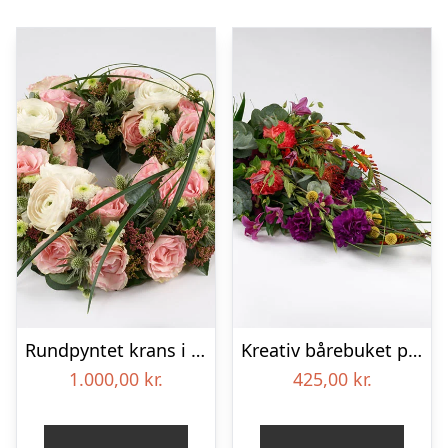
Rundpyntet krans i lyse farver – Blomster til begravelse
Kreativ bårebuket på stort blad – Blomster til begravelse
1.000,00
kr.
425,00
kr.