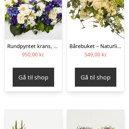
Rundpyntet krans, blå og hvid – Blomster til begravelse
Bårebuket – Naturlig hvid
950,00
kr.
549,00
kr.
Gå til shop
Gå til shop