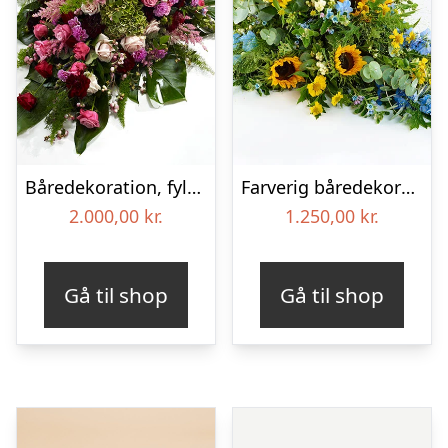
Båredekoration, fyldig – Blomster til begravelse
Farverig båredekoration i gul og blå – Blomster til begravelse
2.000,00
kr.
1.250,00
kr.
Gå til shop
Gå til shop