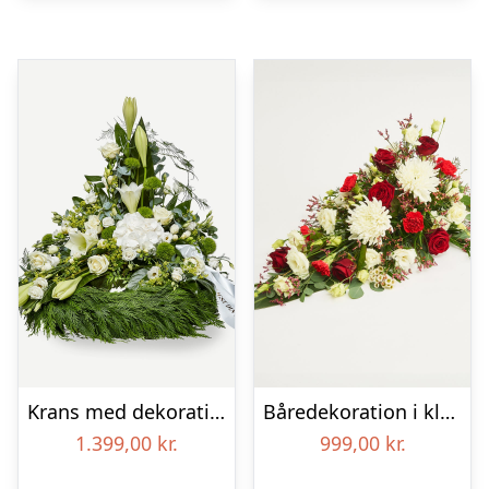
Krans med dekoration i klassisk stil og bånd creme
Båredekoration i klassisk stil – rød og hvid
1.399,00
kr.
999,00
kr.