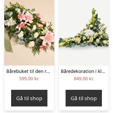
Bårebuket til den rolige afsked med bånd
Båredekoration i klassisk stil – creme
599,00
kr.
849,00
kr.
Gå til shop
Gå til shop