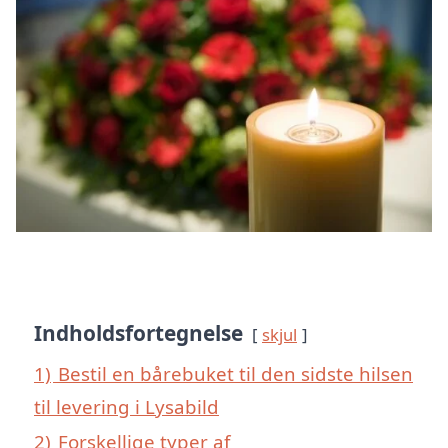
Indholdsfortegnelse
skjul
1)
Bestil en bårebuket til den sidste hilsen
til levering i Lysabild
2)
Forskellige typer af