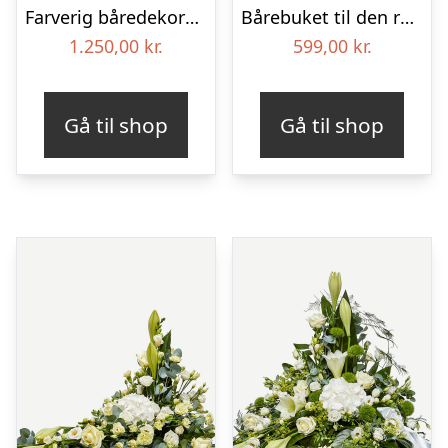
Farverig båredekoration i gul og blå – Blomster til begravelse
Bårebuket til den rolige afsked med bånd
1.250,00
kr.
599,00
kr.
Gå til shop
Gå til shop