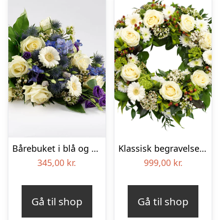
Bårebuket i blå og hvide nuancer – Blomster til begravelse
Klassisk begravelses­krans
345,00
kr.
999,00
kr.
Gå til shop
Gå til shop