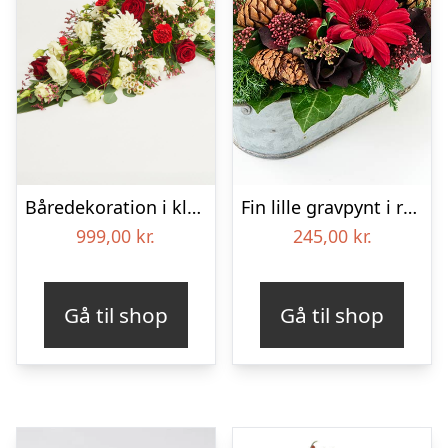
Båredekoration i klassisk stil – rød og hvid
Fin lille gravpynt i rød, floristens valg – Blomster til begravelse
999,00
kr.
245,00
kr.
Gå til shop
Gå til shop