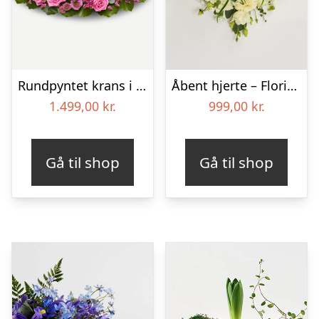
Rundpyntet krans i klassisk stil – pink
Åbent hjerte – Floristens kreative valg
1.499,00
kr.
999,00
kr.
Gå til shop
Gå til shop