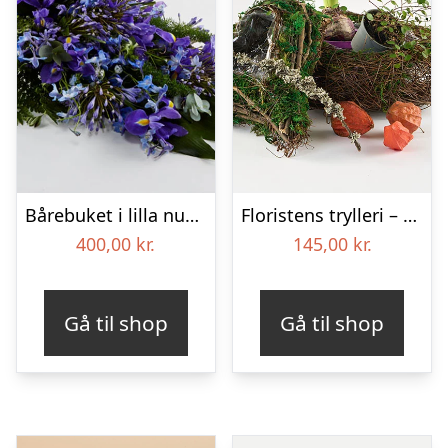
Bårebuket i lilla nuancer – Blomster til begravelse
Floristens trylleri – gravpynt – Blomster til begravelse
400,00
kr.
145,00
kr.
Gå til shop
Gå til shop