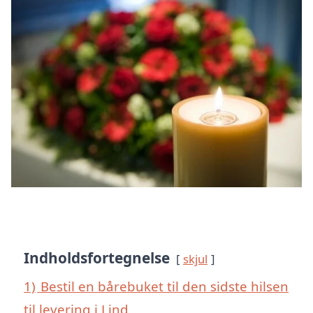
Indholdsfortegnelse
skjul
1)
Bestil en bårebuket til den sidste hilsen
til levering i Lind