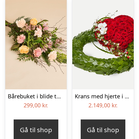
Bårebuket i blide toner
Krans med hjerte i klassisk stil – rød og hvid
299,00
kr.
2.149,00
kr.
Gå til shop
Gå til shop