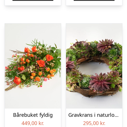
Bårebuket fyldig
Gravkrans i naturlook – Blomster til begravelse
449,00
kr.
295,00
kr.