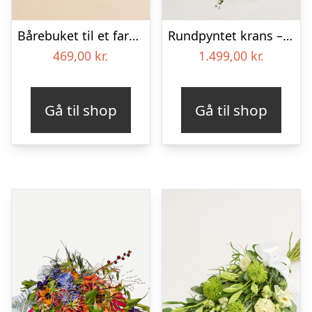
Bårebuket til et farverigt minde med bånd
Rundpyntet krans – Et farverigt farvel
469,00
kr.
1.499,00
kr.
Gå til shop
Gå til shop