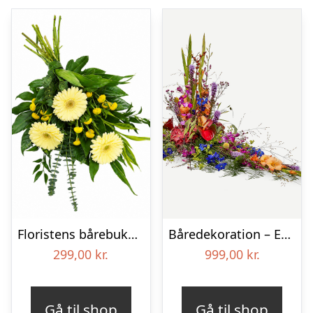
Floristens bårebuket – Smukt minde
Båredekoration – Et farverigt farvel
299,00
kr.
999,00
kr.
Gå til shop
Gå til shop