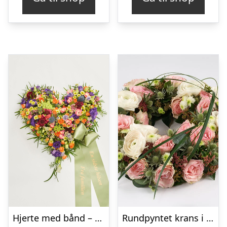
Hjerte med bånd – Floristens kreative valg
Rundpyntet krans i lyse farver – Blomster til begravelse