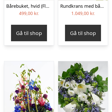
Bårebuket, hvid (Floristens kreative valg) med bånd
Rundkrans med bånd – Floristens kreative valg
499,00
kr.
1.049,00
kr.
Gå til shop
Gå til shop