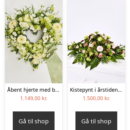
Åbent hjerte med bånd – Floristens kreative valg
Kistepynt i årstidens blomster – Blomster til begravelse
1.149,00
kr.
1.500,00
kr.
Gå til shop
Gå til shop