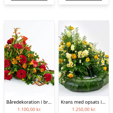
Båredekoration i brændte farver – Blomster til begravelse
Krans med opsats i gule farver – Blomster til begravelse
1.100,00
kr.
1.250,00
kr.