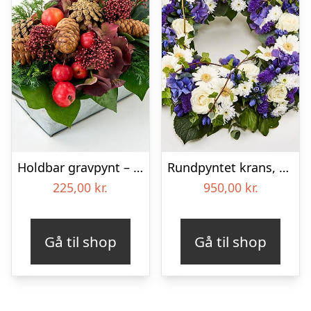
Holdbar gravpynt – Blomster til begravelse
Rundpyntet krans, blå og hvid – Blomster til begravelse
225,00
kr.
950,00
kr.
Gå til shop
Gå til shop