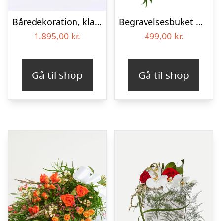
Båredekoration, klassisk – Blomster til begravelse
Begravelses­buket med iris
1.895,00
kr.
499,00
kr.
Gå til shop
Gå til shop