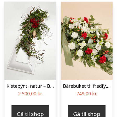
Kistepynt, natur – Blomster til begravelse
Bårebuket til fredfyldt kærlighed med bånd
2.500,00
kr.
749,00
kr.
Gå til shop
Gå til shop