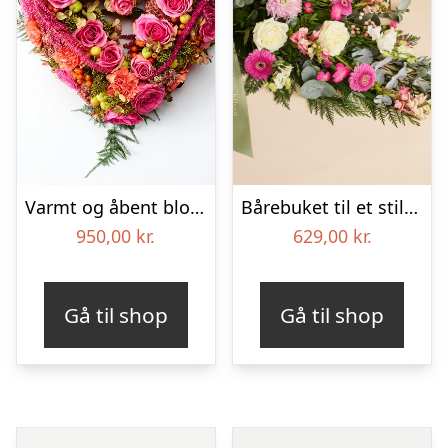
Varmt og åbent blomsterhjerte – Blomster til begravelse
Bårebuket til et stille farvel med bånd
950,00
kr.
629,00
kr.
Gå til shop
Gå til shop