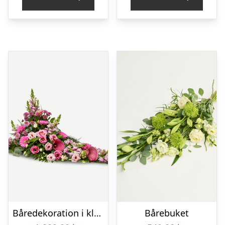
Båredekoration i klassisk stil – pink
Bårebuket