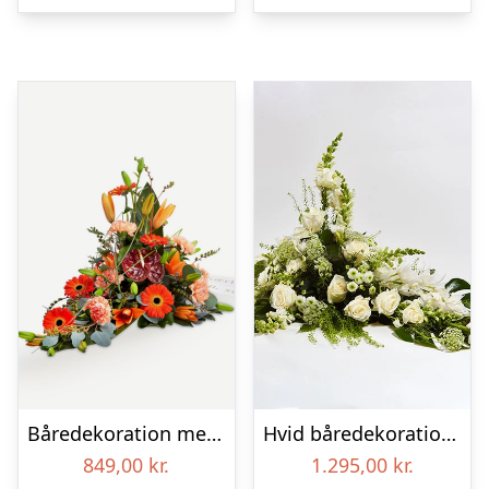
Båredekoration med bånd
Hvid båredekoration – Blomster til begravelse
849,00
kr.
1.295,00
kr.