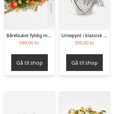
Bårebuket fyldig med bånd
Urnepynt i klassisk stil – rød og hvid
599,00
kr.
399,00
kr.
Gå til shop
Gå til shop