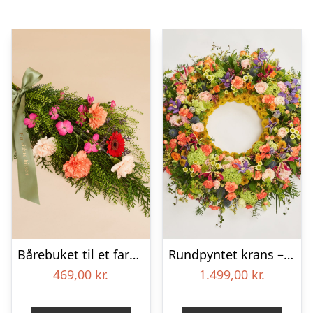
Bårebuket til et farverigt minde med bånd
Rundpyntet krans – Et farverigt farvel
469,00
kr.
1.499,00
kr.