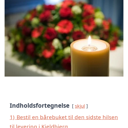
Indholdsfortegnelse
skjul
1)
Bestil en bårebuket til den sidste hilsen
til levering i Kjeldbjerg