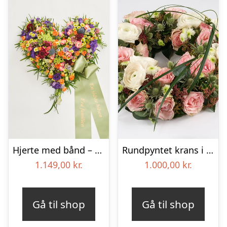
Hjerte med bånd – Floristens kreative valg
Rundpyntet krans i lyse farver – Blomster til begravelse
1.149,00
kr.
1.000,00
kr.
Gå til shop
Gå til shop