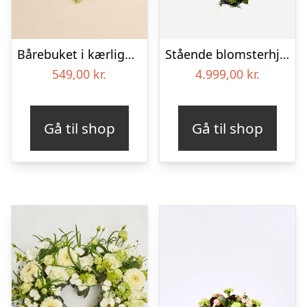
Bårebuket i kærlighedens farver
Stående blomsterhjerte – Et eksklusivt farvel
549,00
kr.
4.999,00
kr.
Gå til shop
Gå til shop