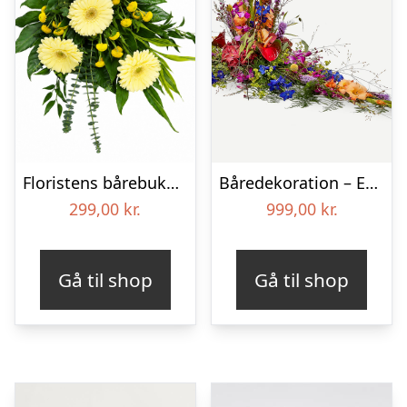
Floristens bårebuket – Smukt minde
Båredekoration – Et farverigt farvel
299,00
kr.
999,00
kr.
Gå til shop
Gå til shop