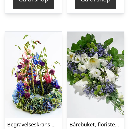
Begravelseskrans med hortensia og farverige detaljer – Blomster til begravelse
Bårebuket, floristens valg – Blomster til begravelse