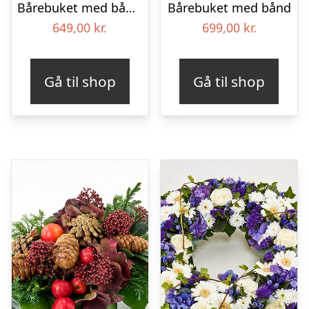
Bårebuket med bånd – Et farverigt farvel
Bårebuket med bånd
649,00
kr.
699,00
kr.
Gå til shop
Gå til shop