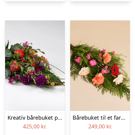
Kreativ bårebuket på stort blad – Blomster til begravelse
Bårebuket til et farverigt minde
425,00
kr.
249,00
kr.