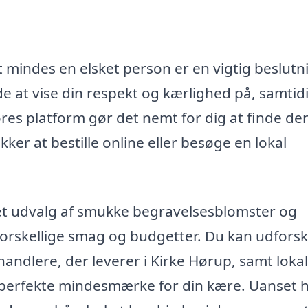
t mindes en elsket person er en vigtig beslutn
 at vise din respekt og kærlighed på, samtid
res platform gør det nemt for dig at finde den
er at bestille online eller besøge en lokal
et udvalg af smukke begravelsesblomster og
forskellige smag og budgetter. Du kan udfors
ndlere, der leverer i Kirke Hørup, samt loka
t perfekte mindesmærke for din kære. Uanset 