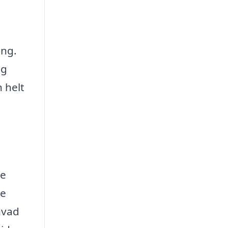
ing.
ig
 helt
ke
le
hvad