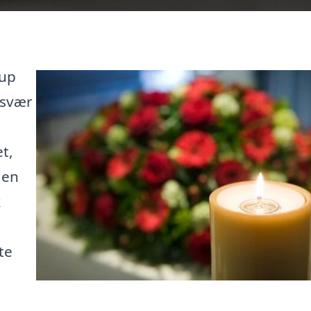
rup
 svær
t,
den
k
te