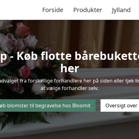
Forside
Produkter
Jylland
 - Køb flotte bårebuketter
her
 udvalget fra forskellige forhandlere her på siden eller tjek
at vælge forhandler selv.
øb blomster til begravelse hos Bloomit
Oversigt over