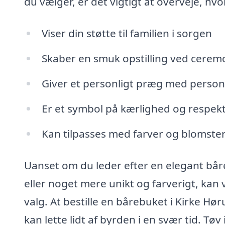
du vælger, er det vigtigt at overveje, h
Viser din støtte til familien i sorgen
Skaber en smuk opstilling ved cerem
Giver et personligt præg med personl
Er et symbol på kærlighed og respek
Kan tilpasses med farver og blomster
Uanset om du leder efter en elegant båre
eller noget mere unikt og farverigt, kan 
valg. At bestille en bårebuket i Kirke H
kan lette lidt af byrden i en svær tid. Tø