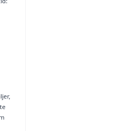
id:
jer,
te
om