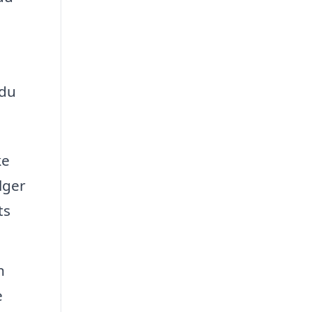
 du
ke
lger
ts
n
e