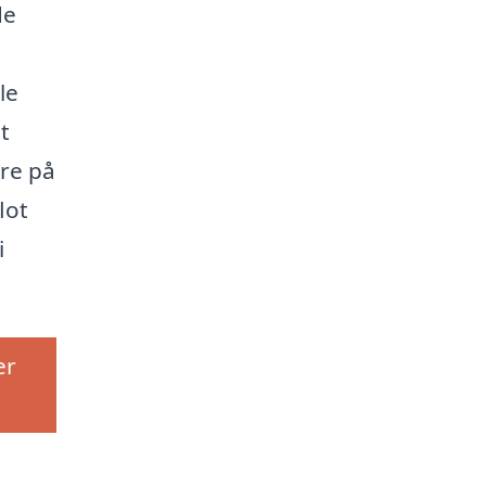
de
le
t
ere på
lot
i
er