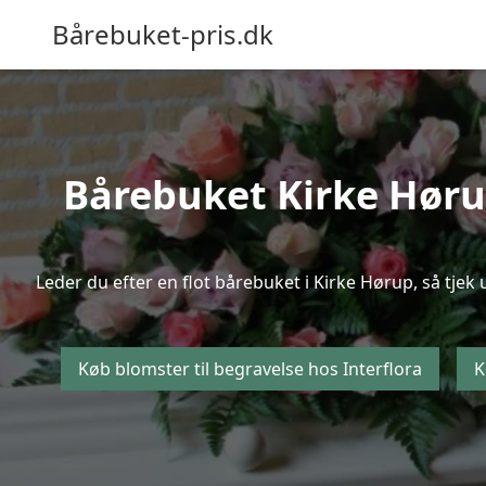
Bårebuket-pris.dk
Bårebuket Kirke Hørup
Leder du efter en flot bårebuket i Kirke Hørup, så tjek
Køb blomster til begravelse hos Interflora
K