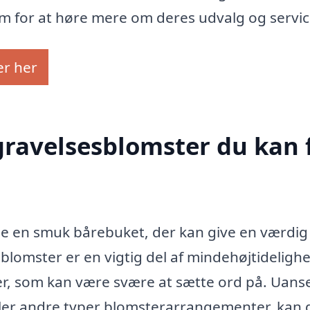
 for at høre mere om deres udvalg og servic
er her
egravelsesblomster du kan 
nde en smuk bårebuket, der kan give en værdig
sblomster er en vigtig del af mindehøjtidelighe
er, som kan være svære at sætte ord på. Uans
eller andre typer blomsterarrangementer, kan 