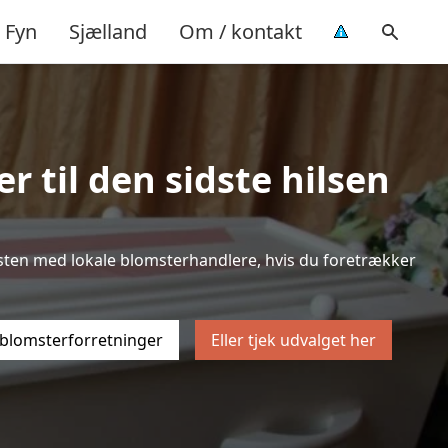
Fyn
Sjælland
Om / kontakt
 til den sidste hilsen
 listen med lokale blomsterhandlere, hvis du foretrækker
 blomsterforretninger
Eller tjek udvalget her