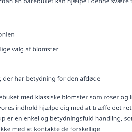
vordan en bårebuket kan hjælpe i denne svære t
onien
ige valg af blomster
t
, der har betydning for den afdøde
buket med klassiske blomster som roser og lil
vores indhold hjælpe dig med at træffe det ret
ørup er en enkel og betydningsfuld handling, s
v ikke med at kontakte de forskellige