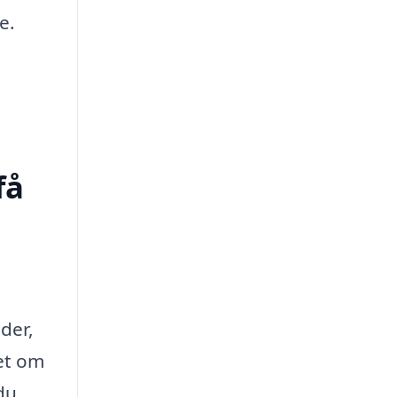
e.
få
der,
et om
du