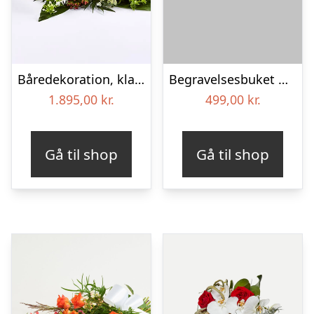
Båredekoration, klassisk – Blomster til begravelse
Begravelses­buket med iris
1.895,00
kr.
499,00
kr.
Gå til shop
Gå til shop