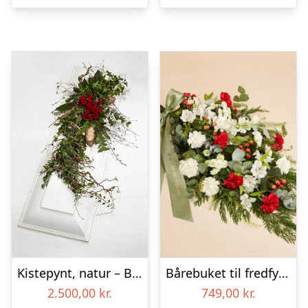
Kistepynt, natur – Blomster til begravelse
Bårebuket til fredfyldt kærlighed med bånd
2.500,00
kr.
749,00
kr.