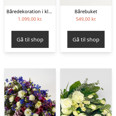
Båredekoration i klassisk stil – pink
Bårebuket
1.099,00
kr.
549,00
kr.
Gå til shop
Gå til shop