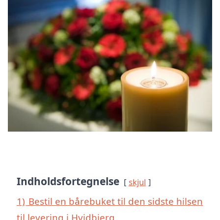
Indholdsfortegnelse
skjul
1)
Bestil en bårebuket til den sidste hilsen
til levering i Hvidbjerg