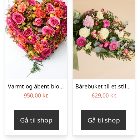
Varmt og åbent blomsterhjerte – Blomster til begravelse
Bårebuket til et stille farvel med bånd
950,00
kr.
629,00
kr.
Gå til shop
Gå til shop