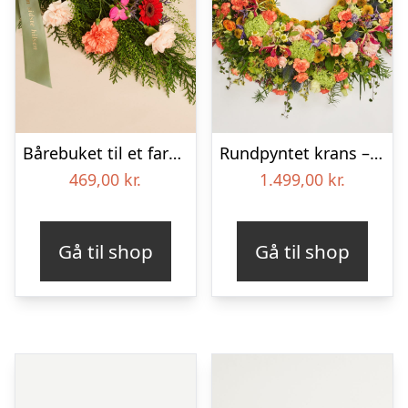
Bårebuket til et farverigt minde med bånd
Rundpyntet krans – Et farverigt farvel
469,00
kr.
1.499,00
kr.
Gå til shop
Gå til shop