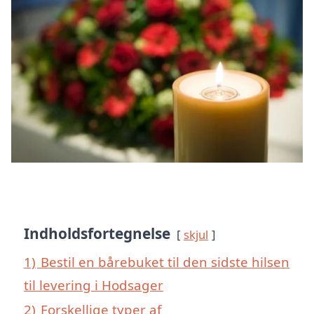
Indholdsfortegnelse
skjul
1)
Bestil en bårebuket til den sidste hilsen
til levering i Hodsager
2)
Forskellige typer af