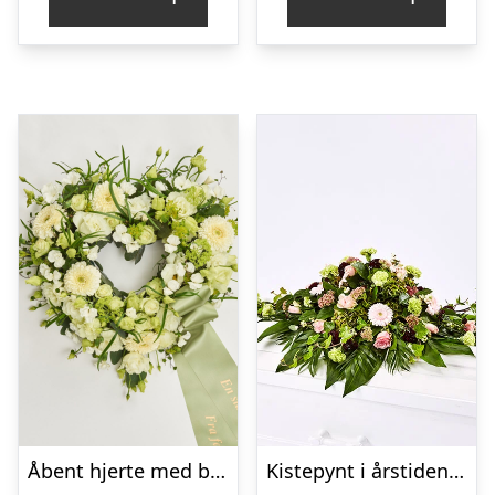
Åbent hjerte med bånd – Floristens kreative valg
Kistepynt i årstidens blomster – Blomster til begravelse