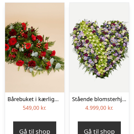
Bårebuket i kærlighedens farver
Stående blomsterhjerte – Et eksklusivt farvel
549,00
kr.
4.999,00
kr.
Gå til shop
Gå til shop