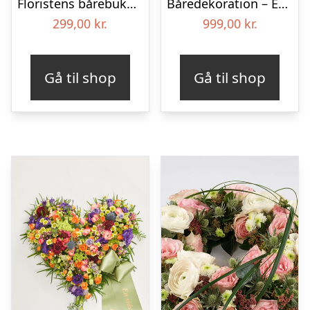
Floristens bårebuket – Smukt minde
Båredekoration – Et farverigt farvel
299,00
kr.
999,00
kr.
Gå til shop
Gå til shop