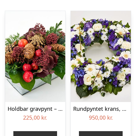
Holdbar gravpynt – Blomster til begravelse
Rundpyntet krans, blå og hvid – Blomster til begravelse
225,00
kr.
950,00
kr.