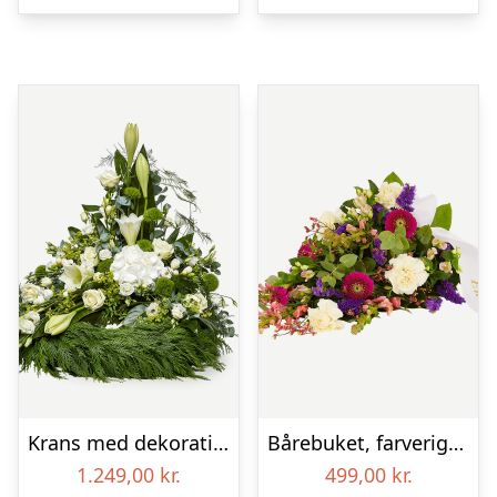
Krans med dekoration i klassisk stil – creme
Bårebuket, farverig (Floristens kreative valg) med bånd
1.249,00
kr.
499,00
kr.