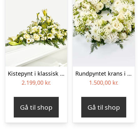
Kistepynt i klassisk stil – creme
Rundpyntet krans i hvid, floristens valg – Blomster til begravelse
2.199,00
kr.
1.500,00
kr.
Gå til shop
Gå til shop