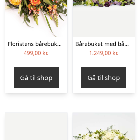
Floristens bårebuket – Gul & orange
Bårebuket med bånd – Et eksklusivt farvel
499,00
kr.
1.249,00
kr.
Gå til shop
Gå til shop