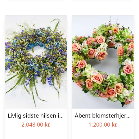
Livlig sidste hilsen i blå – Blomster til begravelse
Åbent blomsterhjerte, floristens valg – Blomster til begravelse
2.048,00
kr.
1.200,00
kr.