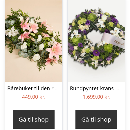
Bårebuket til den rolige afsked
Rundpyntet krans med orkideer og bånd
449,00
kr.
1.699,00
kr.
Gå til shop
Gå til shop