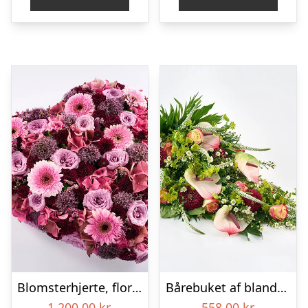
Blomsterhjerte, floristens valg – Blomster til begravelse
Bårebuket af blandede blomster – Blomster til begravelse
1.200,00
kr.
558,00
kr.