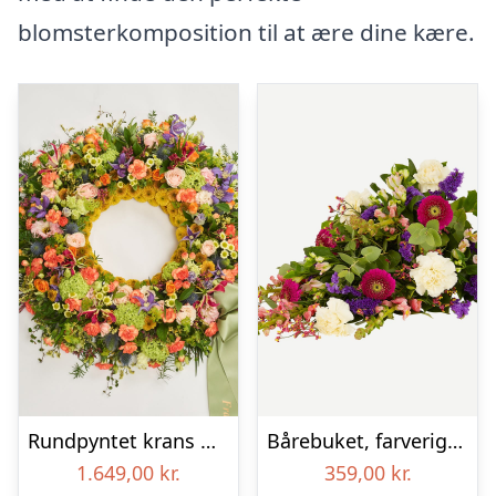
blomsterkomposition til at ære dine kære.
Rundpyntet krans med bånd – Et farverigt farvel
Bårebuket, farverig (Floristens kreative valg)
1.649,00
kr.
359,00
kr.