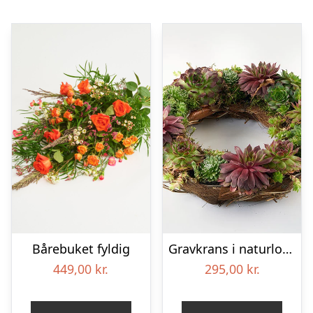
Bårebuket fyldig
Gravkrans i naturlook – Blomster til begravelse
449,00
kr.
295,00
kr.