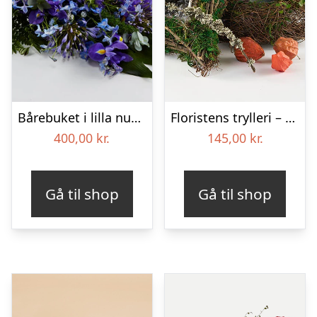
Bårebuket i lilla nuancer – Blomster til begravelse
Floristens trylleri – gravpynt – Blomster til begravelse
400,00
kr.
145,00
kr.
Gå til shop
Gå til shop