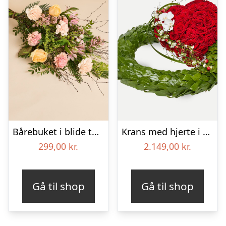
Bårebuket i blide toner
Krans med hjerte i klassisk stil – rød og hvid
299,00
kr.
2.149,00
kr.
Gå til shop
Gå til shop