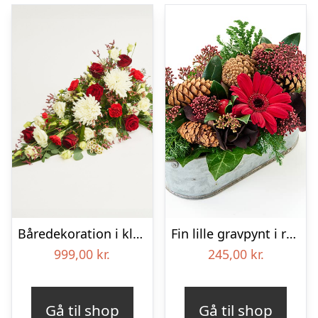
Båredekoration i klassisk stil – rød og hvid
Fin lille gravpynt i rød, floristens valg – Blomster til begravelse
999,00
kr.
245,00
kr.
Gå til shop
Gå til shop