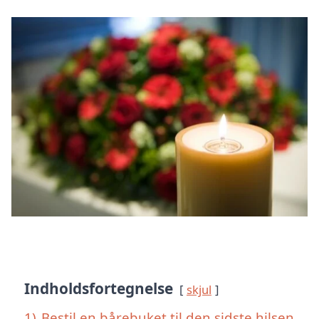
Indholdsfortegnelse
skjul
1)
Bestil en bårebuket til den sidste hilsen