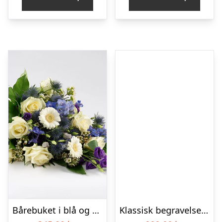
Bårebuket i blå og hvide nuancer – Blomster til begravelse
Klassisk begravelses­krans