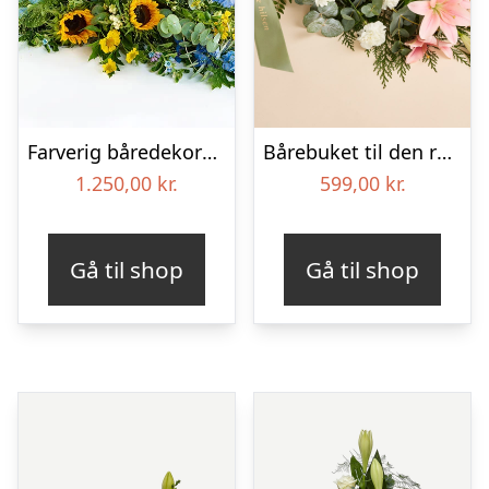
Farverig båredekoration i gul og blå – Blomster til begravelse
Bårebuket til den rolige afsked med bånd
1.250,00
kr.
599,00
kr.
Gå til shop
Gå til shop