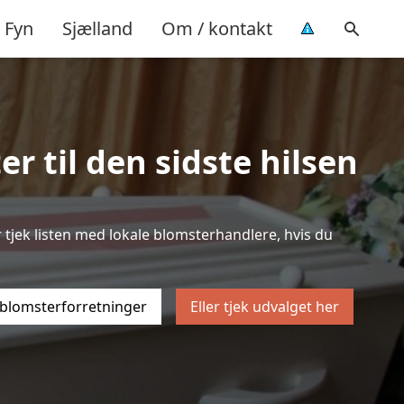
Fyn
Sjælland
Om / kontakt
r til den sidste hilsen
er tjek listen med lokale blomsterhandlere, hvis du
 blomsterforretninger
Eller tjek udvalget her