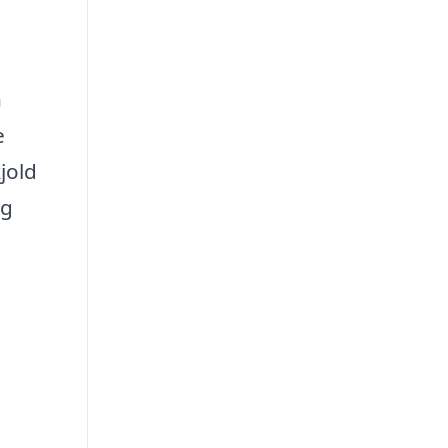
n
e
jold
ig