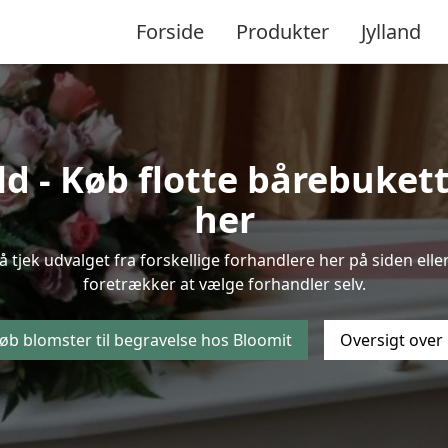
Forside
Produkter
Jylland
 - Køb flotte bårebukette
her
å tjek udvalget fra forskellige forhandlere her på siden ell
foretrækker at vælge forhandler selv.
øb blomster til begravelse hos Bloomit
Oversigt over