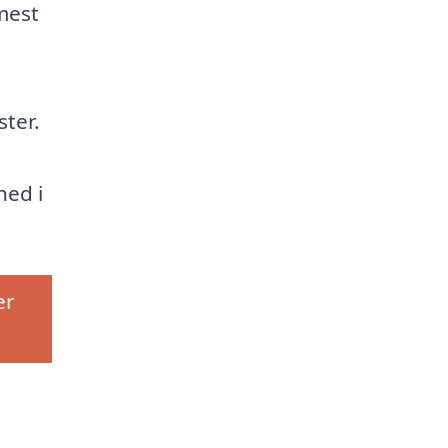
mest
ster.
hed i
er