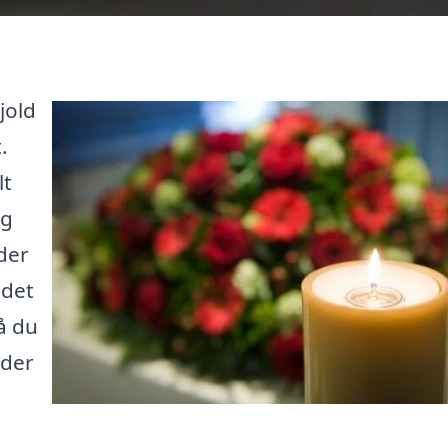
jold
.
lt
ig
der
 det
å du
 der