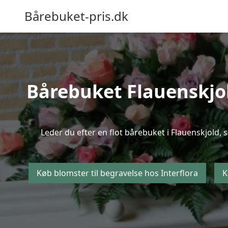
Bårebuket-pris.dk
Bårebuket Flauenskjold
Leder du efter en flot bårebuket i Flauenskjold, s
Køb blomster til begravelse hos Interflora
K