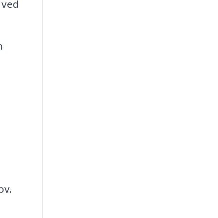
 ved
n
ov.