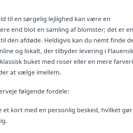
ld til en sørgelig lejlighed kan være en
e end blot en samling af blomster; det er e
til den afdøde. Heldigvis kan du nemt finde d
ne og lokalt, der tilbyder levering i Flauensk
lassisk buket med roser eller en mere farver
er at vælge imellem.
erveje følgende fordele:
je et kort med en personlig besked, hvilket gør
ig.