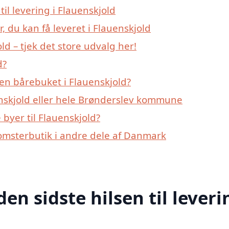
til levering i Flauenskjold
, du kan få leveret i Flauenskjold
d – tjek det store udvalg her!
d?
en bårebuket i Flauenskjold?
nskjold eller hele Brønderslev kommune
byer til Flauenskjold?
lomsterbutik i andre dele af Danmark
den sidste hilsen til leveri