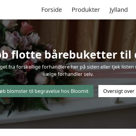
Forside
Produkter
Jylland
b flotte bårebuketter til 
lget fra forskellige forhandlere her på siden eller tjek lis
vælge forhandler selv.
øb blomster til begravelse hos Bloomit
Oversigt over