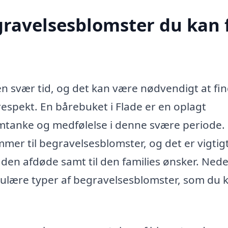
egravelsesblomster du kan 
 en svær tid, og det kan være nødvendigt at fi
espekt. En bårebuket i Flade er en oplagt
omtanke og medfølelse i denne svære periode.
mer til begravelsesblomster, og det er vigtigt
l den afdøde samt til den families ønsker. Ned
pulære typer af begravelsesblomster, som du k