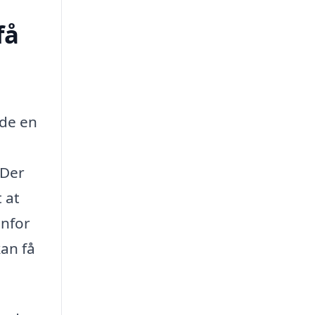
få
nde en
 Der
 at
enfor
an få