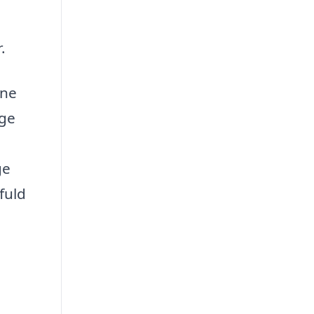
.
rne
øge
ge
fuld