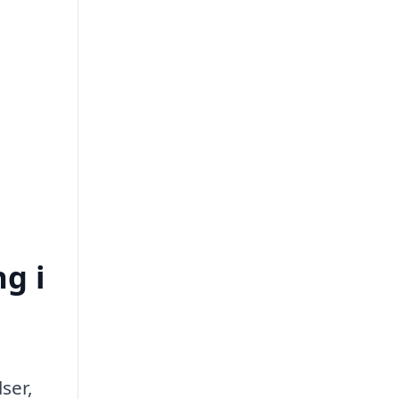
ng i
ser,