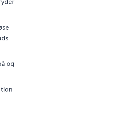
ryder
øse
ads
på og
tion