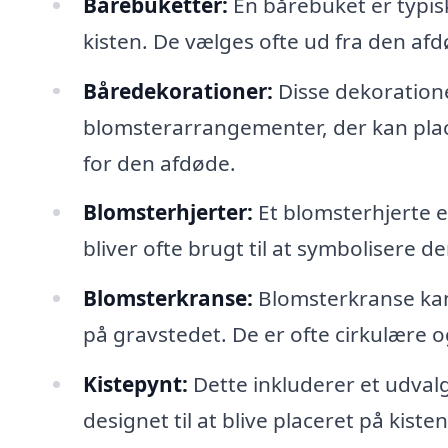
Bårebuketter:
En bårebuket er typi
kisten. De vælges ofte ud fra den afd
Båredekorationer:
Disse dekoration
blomsterarrangementer, der kan plac
for den afdøde.
Blomsterhjerter:
Et blomsterhjerte e
bliver ofte brugt til at symbolisere d
Blomsterkranse:
Blomsterkranse kan
på gravstedet. De er ofte cirkulære o
Kistepynt:
Dette inkluderer et udval
designet til at blive placeret på kis