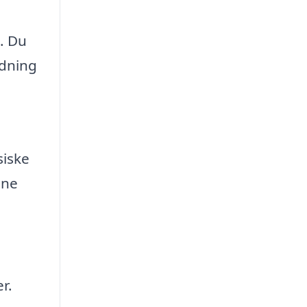
. Du
edning
siske
ine
r.