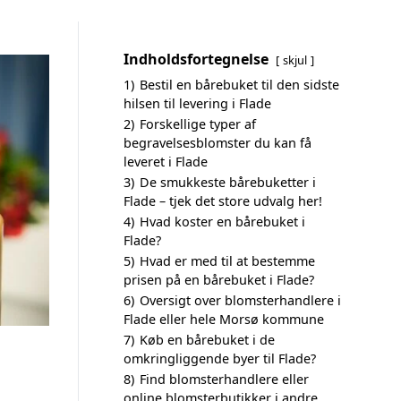
Indholdsfortegnelse
skjul
1)
Bestil en bårebuket til den sidste
hilsen til levering i Flade
2)
Forskellige typer af
begravelsesblomster du kan få
leveret i Flade
3)
De smukkeste bårebuketter i
Flade – tjek det store udvalg her!
4)
Hvad koster en bårebuket i
Flade?
5)
Hvad er med til at bestemme
prisen på en bårebuket i Flade?
6)
Oversigt over blomsterhandlere i
Flade eller hele Morsø kommune
7)
Køb en bårebuket i de
omkringliggende byer til Flade?
8)
Find blomsterhandlere eller
online blomsterbutikker i andre