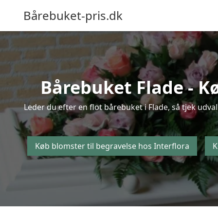
Bårebuket-pris.dk
Bårebuket Flade - Kø
Leder du efter en flot bårebuket i Flade, så tjek udva
Køb blomster til begravelse hos Interflora
K