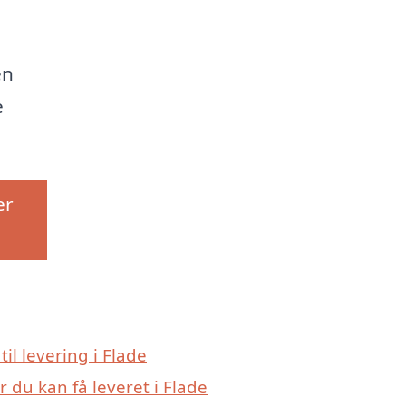
en
e
er
til levering i Flade
 du kan få leveret i Flade