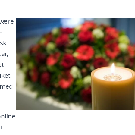
 være
-
isk
er,
gt
uket
g med
nline
i