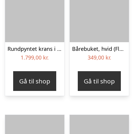
Rundpyntet krans i klassisk stil med bånd
Bårebuket, hvid (Floristens kreative valg)
1.799,00
kr.
349,00
kr.
Gå til shop
Gå til shop