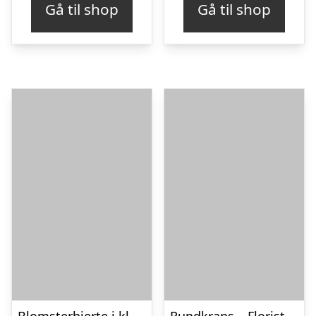
Gå til shop
Gå til shop
Blomsterhjerte i klassisk stil – creme
Rundkrans – Floristens kreative valg