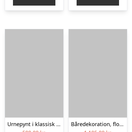
Urnepynt i klassisk stil – pink
Båredekoration, floristens valg – Blomster til begravelse