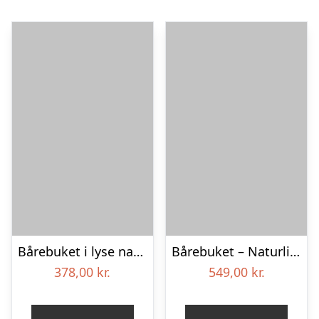
Bårebuket i lyse naturfarver – Blomster til begravelse
Bårebuket – Naturlig hvid
378,00
kr.
549,00
kr.