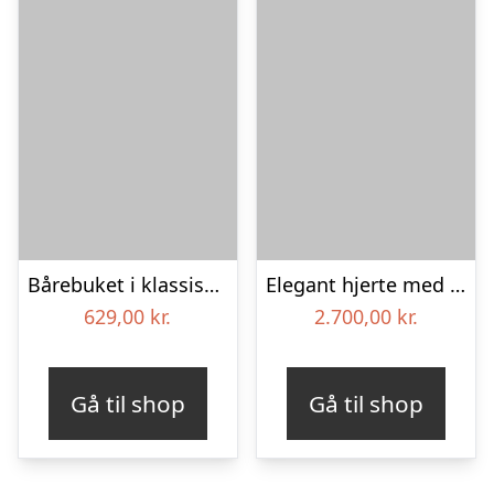
Bårebuket i klassisk stil med bånd – hvid
Elegant hjerte med plumosus og rævehaler – Blomster til begravelse
629,00
kr.
2.700,00
kr.
Gå til shop
Gå til shop