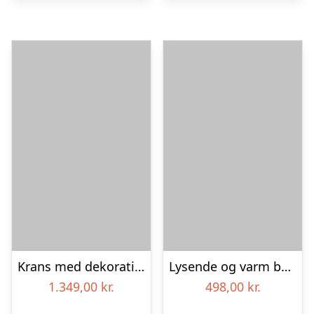
Krans med dekoration og bånd – Et farverigt farvel
Lysende og varm bårebuket – Blomster til begravelse
1.349,00
kr.
498,00
kr.