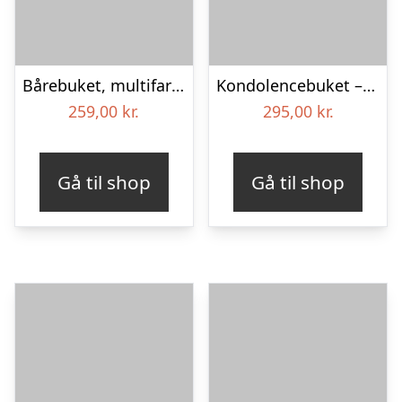
Bårebuket, multifarvet (Floristens kreative valg)
Kondolencebuket – Send blomster med Bloomit
259,00
kr.
295,00
kr.
Gå til shop
Gå til shop