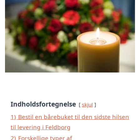
Indholdsfortegnelse
skjul
1)
Bestil en bårebuket til den sidste hilsen
til levering i Feldborg
2)
Forskellige typer af