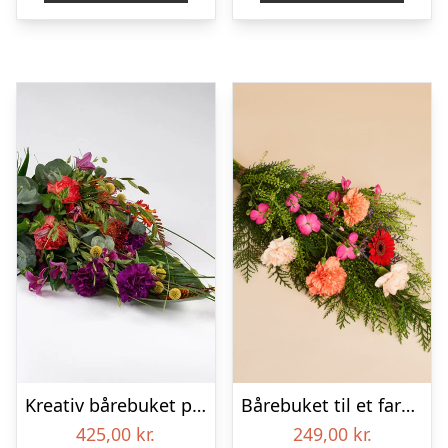
Kreativ bårebuket på stort blad – Blomster til begravelse
Bårebuket til et farverigt minde
425,00
kr.
249,00
kr.