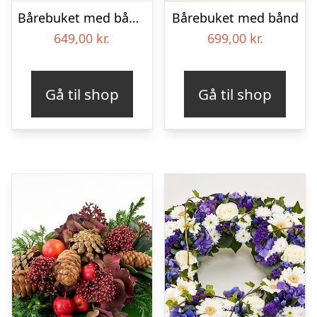
Bårebuket med bånd – Et farverigt farvel
Bårebuket med bånd
649,00
kr.
699,00
kr.
Gå til shop
Gå til shop