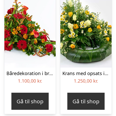
Båredekoration i brændte farver – Blomster til begravelse
Krans med opsats i gule farver – Blomster til begravelse
1.100,00
kr.
1.250,00
kr.
Gå til shop
Gå til shop