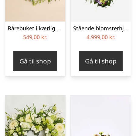
Bårebuket i kærlighedens farver
Stående blomsterhjerte – Et eksklusivt farvel
549,00
kr.
4.999,00
kr.
Gå til shop
Gå til shop