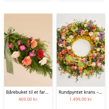
Bårebuket til et farverigt minde med bånd
Rundpyntet krans – Et farverigt farvel
469,00
kr.
1.499,00
kr.