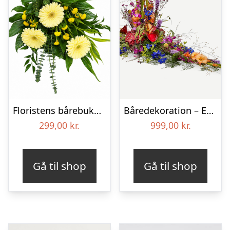
Floristens bårebuket – Smukt minde
Båredekoration – Et farverigt farvel
299,00
kr.
999,00
kr.
Gå til shop
Gå til shop