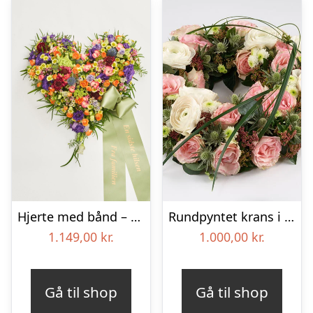
Hjerte med bånd – Floristens kreative valg
Rundpyntet krans i lyse farver – Blomster til begravelse
1.149,00
kr.
1.000,00
kr.
Gå til shop
Gå til shop