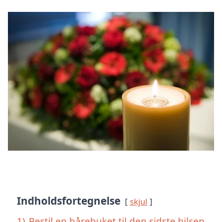
Indholdsfortegnelse
skjul
1)
Bestil en bårebuket til den sidste hilsen