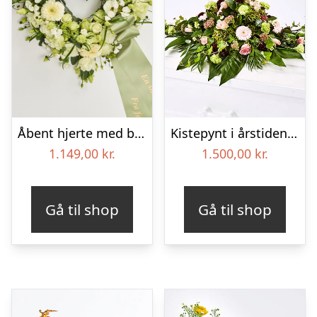
Åbent hjerte med bånd – Floristens kreative valg
Kistepynt i årstidens blomster – Blomster til begravelse
1.149,00
kr.
1.500,00
kr.
Gå til shop
Gå til shop