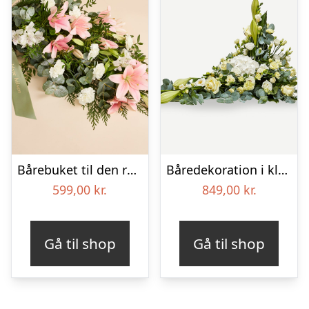
Bårebuket til den rolige afsked med bånd
Båredekoration i klassisk stil – creme
599,00
kr.
849,00
kr.
Gå til shop
Gå til shop