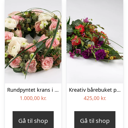
Rundpyntet krans i lyse farver – Blomster til begravelse
Kreativ bårebuket på stort blad – Blomster til begravelse
1.000,00
kr.
425,00
kr.
Gå til shop
Gå til shop