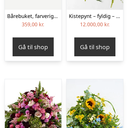
Bårebuket, farverig (Floristens kreative valg)
Kistepynt – fyldig – Blomster til begravelse
359,00
kr.
12.000,00
kr.
Gå til shop
Gå til shop