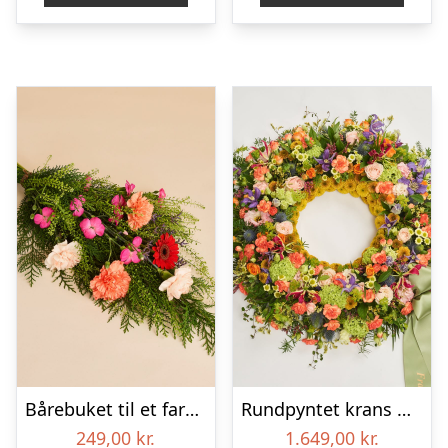
Bårebuket til et farverigt minde
Rundpyntet krans med bånd – Et farverigt farvel
249,00
kr.
1.649,00
kr.