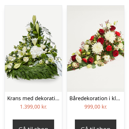
Krans med dekoration i klassisk stil og bånd creme
Båredekoration i klassisk stil – rød og hvid
1.399,00
kr.
999,00
kr.