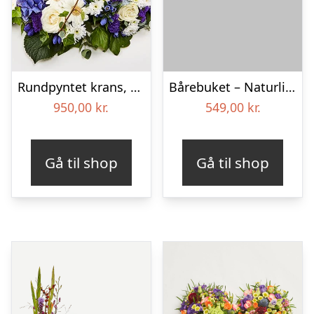
Rundpyntet krans, blå og hvid – Blomster til begravelse
Bårebuket – Naturlig hvid
950,00
kr.
549,00
kr.
Gå til shop
Gå til shop