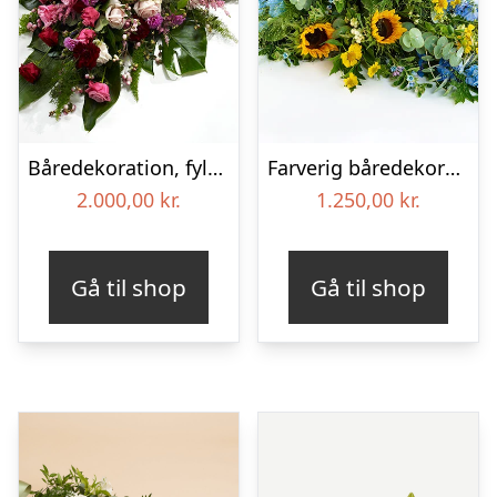
Båredekoration, fyldig – Blomster til begravelse
Farverig båredekoration i gul og blå – Blomster til begravelse
2.000,00
kr.
1.250,00
kr.
Gå til shop
Gå til shop