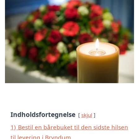
Indholdsfortegnelse
skjul
1)
Bestil en bårebuket til den sidste hilsen
til levering i Bryndum